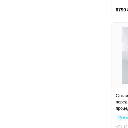
8790 
Столи
перед
проце
В н
ATN-10