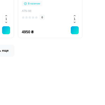
В наличии
ATN-98
0
4950 ₴
ь еще