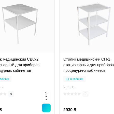
к медицинский СДС-2
Столик медицинский СП-1
онарный для приборов
стационарный для приборов
дурних кабинетов
процедурних кабинетов
аличии
В наличии
-2
VP-СП-1
0
0
₴
2930 ₴