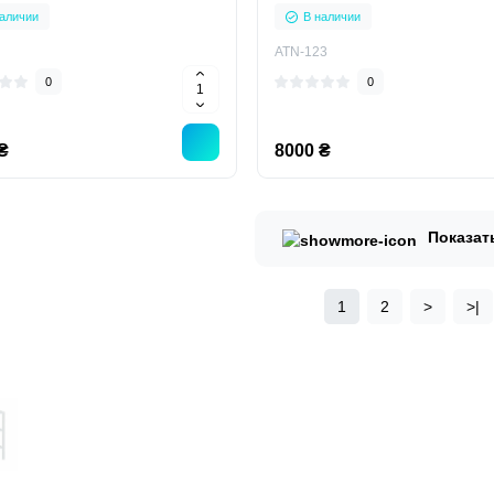
аличии
В наличии
ATN-123
0
0
₴
8000 ₴
Показат
1
2
>
>|