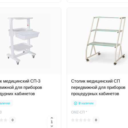
к медицинский СП-3
Столик медицинский СП
вижной для приборов
передвижной для приборов
дурних кабинетов
процедурных кабинетов
аличии
В наличии
3
OMZ-СП *
0
0