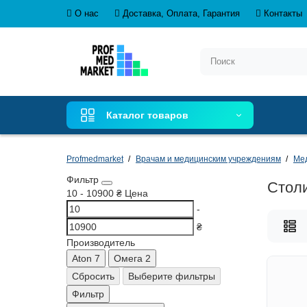
О нас
Доставка, Оплата, Гарантия
Контакты
Каталог товаров
Profmedmarket
Врачам и медицинским учреждениям
Ме
Фильтр
Столи
10
-
10900
₴
Цена
-
₴
Производитель
Aton
7
Омега
2
Сбросить
Выберите фильтры
Фильтр