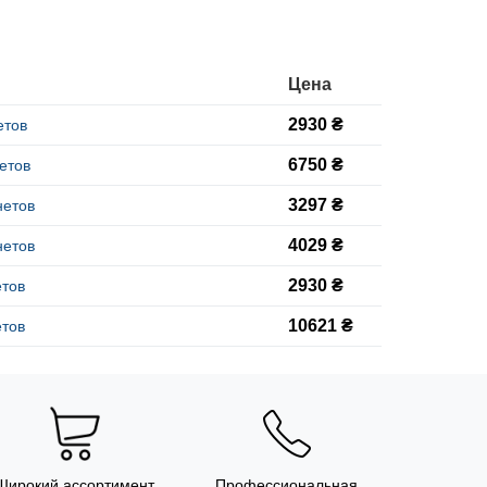
Цена
2930 ₴
етов
6750 ₴
етов
3297 ₴
нетов
4029 ₴
нетов
2930 ₴
етов
10621 ₴
етов
Широкий ассортимент
Профессиональная