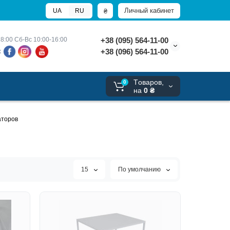
Личный кабинет
₴
UA
RU
8:00 
Сб-Вс 10:00-16:00
+38 (095) 564-11-00
+38 (096) 564-11-00
х
Tоваров,
0
на
0 ₴
аторов
15
По умолчанию