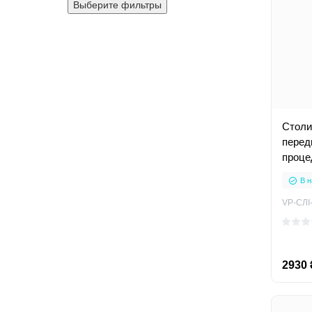
Выберите фильтры
Столи
перед
проце
В н
VP-СЛІ
2930 