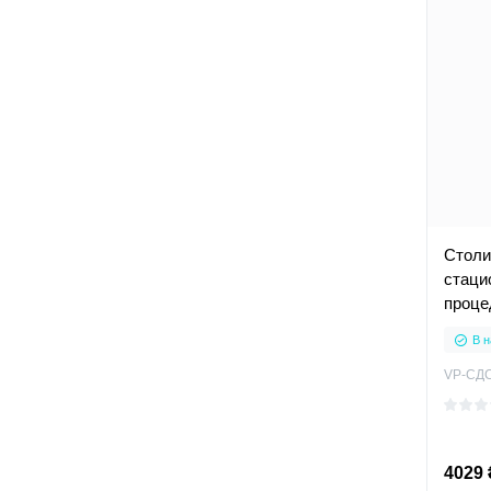
Столи
стаци
проце
В н
VP-СДС
4029 