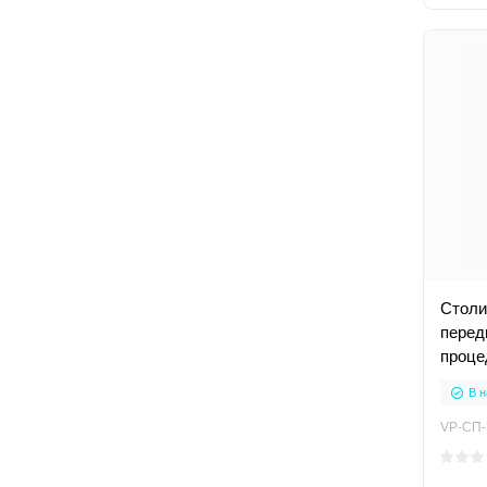
Столи
перед
проце
В н
VP-СП-