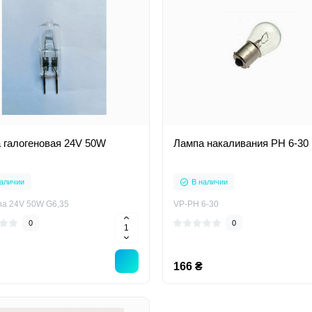
 галогеновая 24V 50W
Лампа накаливания РН 6-30
аличии
В наличии
na 24V 50W G6,35
VP-РН 6-30
0
0
166 ₴