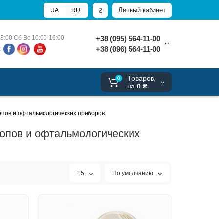
Личный кабинет
₴
UA
RU
8:00 
Сб-Вс 10:00-16:00
+38 (095) 564-11-00
+38 (096) 564-11-00
х
Tоваров,
0
на
0 ₴
опов и офтальмологических приборов
опов и офтальмологических
15
По умолчанию