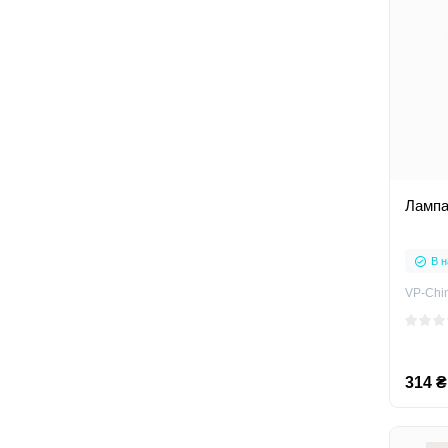
Лампа
В н
VP-Chi
314 ₴