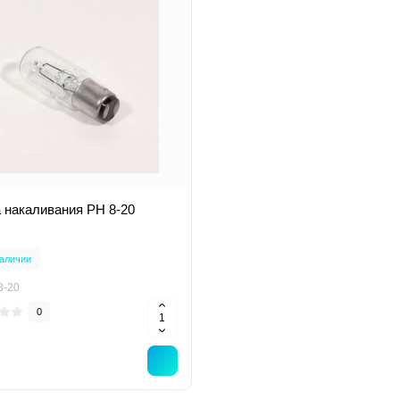
 накаливания РН 8-20
аличии
8-20
0