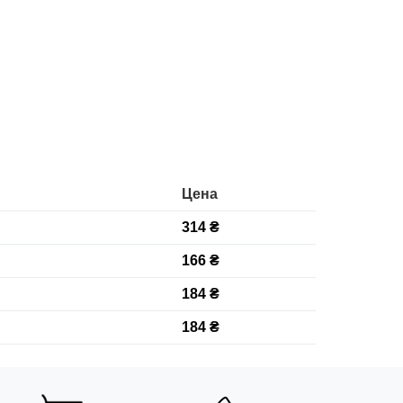
Цена
314 ₴
166 ₴
184 ₴
184 ₴