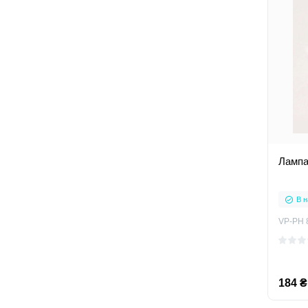
Лампа
В н
VP-РН 
184 ₴