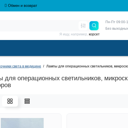
Обмен и возврат
Пн-Пт 09:00-1
Без выходны
Я ищу, например,
корсет
очники света в медицине
Лампы для операционных светильников, микроск
 для операционных светильников, микроск
оров