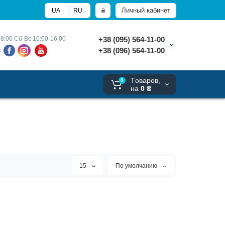
Личный кабинет
₴
UA
RU
8:00 
Сб-Вс 10:00-16:00
+38 (095) 564-11-00
+38 (096) 564-11-00
х
Tоваров,
0
на
0 ₴
15
По умолчанию