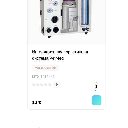
Ингаляционная портативная
система VetMed
Нет в наличии
MEX-1018447
0
10 ₴