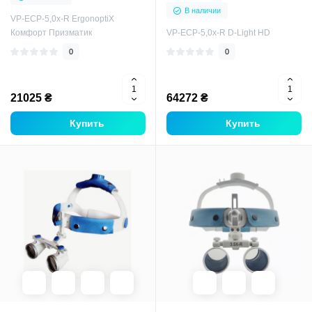
В наличии
VP-ECP-5,0x-R ErgonoptiX
Комфорт Призматик
VP-ECP-5,0x-R D-Light HD
0
0
21025 ₴
64272 ₴
Купить
Купить