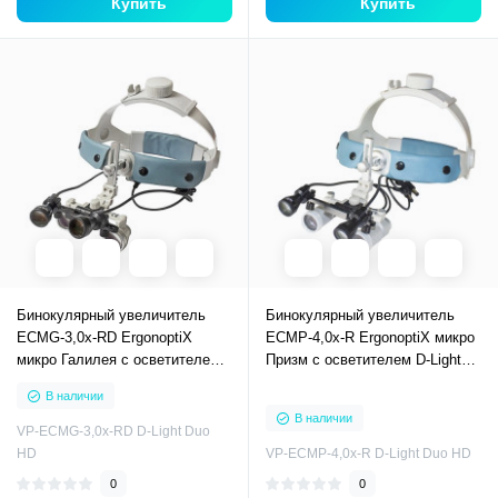
Купить
Купить
Бинокулярный увеличитель
Бинокулярный увеличитель
ECMG-3,0x-RD ErgonoptiX
ECMP-4,0x-R ErgonoptiX микро
микро Галилея с осветителем
Призм с осветителем D-Light
D-Light Duo HD
Duo HD
В наличии
В наличии
VP-ECMG-3,0x-RD D-Light Duo
HD
VP-ECMP-4,0x-R D-Light Duo HD
0
0