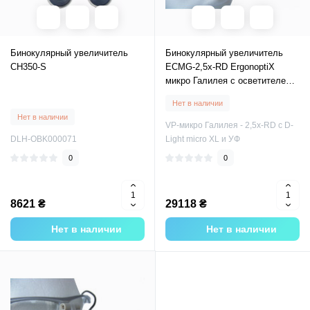
Бинокулярный увеличитель
Бинокулярный увеличитель
CH350-S
ECMG-2,5x-RD ErgonoptiX
микро Галилея с осветителем
D-Light micro XL и УФ фильтр
Нет в наличии
Нет в наличии
VP-микро Галилея - 2,5х-RD с D-
DLH-OBK000071
Light micro XL и УФ
0
0
8621 ₴
29118 ₴
Нет в наличии
Нет в наличии