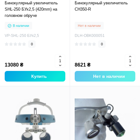
Бинокулярный увеличитель
Бинокулярный увеличитель
SHL-250 БУх2,5 (420mm) на
CH350-R
головном обруче
В наличии
Нет в наличии
VP-SHL-250 БУх2,5
DLH-OBK000051
0
0
13080 ₴
8621 ₴
Купить
Нет в наличии