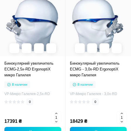
Бинокулярний увеличитель
Бинокулярный увеличитель
ECMG-2,5x-RD ErgonoptiX
ECMG - 3,0x-RD ErgonoptiX
микро Галилея
микро Галилея
В наличии
В наличии
VP-Микро Галилея-2,5х-RD
VP-Микро Галилея - 3,0x-RD
0
0
17391 ₴
18429 ₴