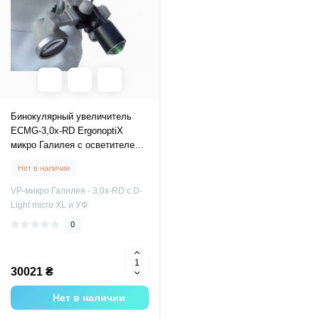
Бинокулярный увеличитель
ECMG-3,0x-RD ErgonoptiX
микро Галилея с осветителем
D-Light micro XL и УФ фильтр
Нет в наличии
VP-микро Галилея - 3,0х-RD с D-
Light micro XL и УФ
0
30021 ₴
Нет в наличии