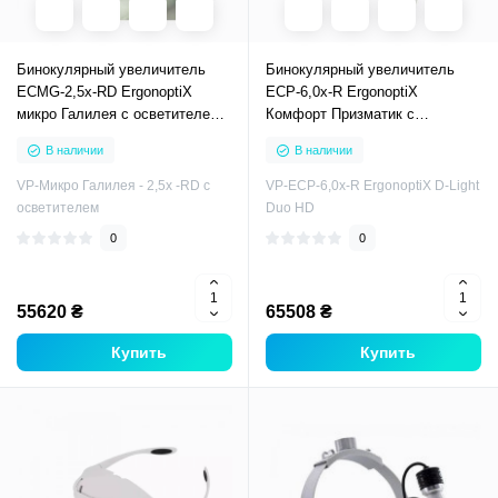
Бинокулярный увеличитель
Бинокулярный увеличитель
ECMG-2,5x-RD ErgonoptiX
ECP-6,0x-R ErgonoptiX
микро Галилея с осветителем
Комфорт Призматик с
D-Light Duo
осветителем D-Light Duo HD
В наличии
В наличии
VP-Микро Галилея - 2,5х -RD с
VP-ECP-6,0x-R ErgonoptiX D-Light
осветителем
Duo HD
0
0
55620 ₴
65508 ₴
Купить
Купить