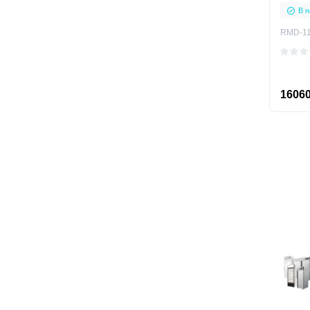
верти
В н
RMD-1
16060