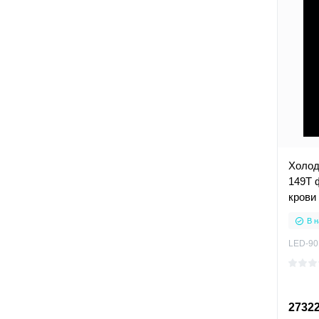
Холод
149T 
крови
В н
LED-90
27322