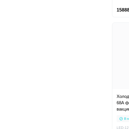
15888
Холод
68А ф
вакци
В н
LED-12