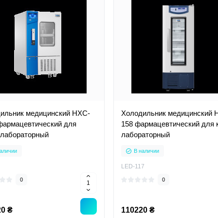
ильник медицинский HXC-
Холодильник медицинский 
фармацевтический для
158 фармацевтический для 
 лабораторный
лабораторный
аличии
В наличии
LED-117
0
0
0 ₴
110220 ₴