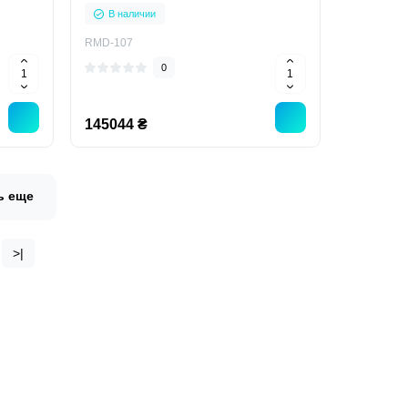
вертикальный лабораторный для
В наличии
вакцин лекарств
RMD-107
0
145044 ₴
ь еще
>|