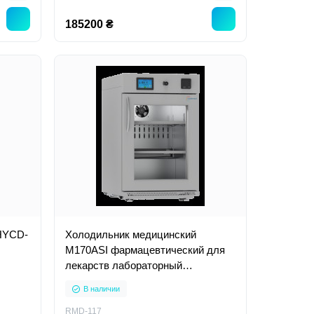
185200 ₴
HYCD-
Холодильник медицинский
M170ASI фармацевтический для
лекарств лабораторный
вертикальный
В наличии
й
RMD-117