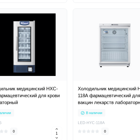
ильник медицинский HXC-
Холодильник медицинский 
армацевтический для крови
118А фармацевтический дл
аторный
вакцин лекарств лаборатор
аличии
В наличии
5
LED-HYC-118А
0
0