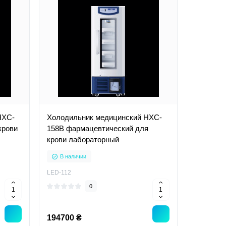
HXC-
Холодильник медицинский HXC-
крови
158B фармацевтический для
крови лабораторный
В наличии
LED-112
0
194700 ₴