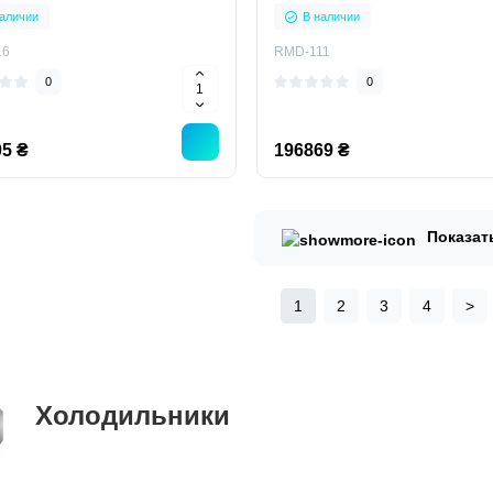
кальный
вертикальный
аличии
В наличии
16
RMD-111
0
0
5 ₴
196869 ₴
Показат
1
2
3
4
>
Холодильники