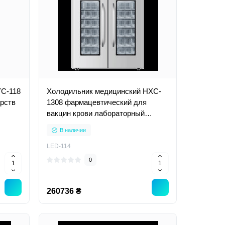
YC-118
Холодильник медицинский HXC-
рств
1308 фармацевтический для
вакцин крови лабораторный
вертикальный
В наличии
LED-114
0
260736 ₴