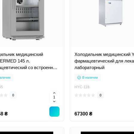
ильник медицинский
Холодильник медицинский 
ERMED 145 л.
фармацевтический для лека
цевтический со встроенным
лабораторный
орингом температуры для
аличии
В наличии
ств лабораторный
45
HYC-118
0
0
8 ₴
67300 ₴