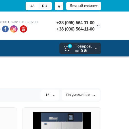
Личный кабинет
₴
UA
RU
8:00 
Сб-Вс 10:00-16:00
+38 (095) 564-11-00
+38 (096) 564-11-00
х
Tоваров,
0
на
0 ₴
15
По умолчанию