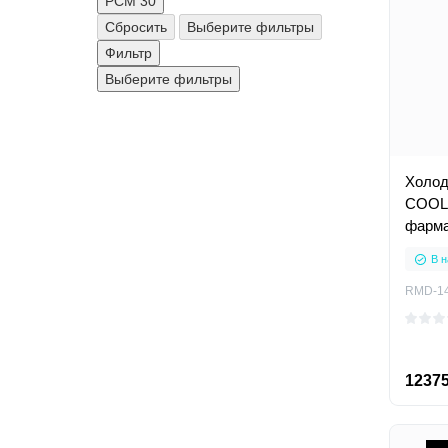
РСМ
30
Сбросить
Выберите фильтры
Фильтр
Выберите фильтры
Холод
COOL
фарма
монит
В н
лекар
RMD-1
12375