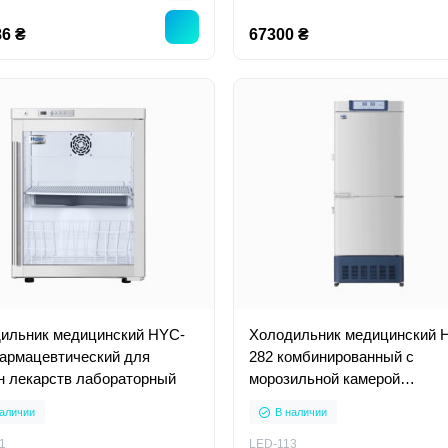
6 ₴
67300 ₴
ильник медицинский HYC-
Холодильник медицинский 
армацевтический для
282 комбинированный с
н лекарств лабораторный
морозильной камерой
лабораторный для вакцин
аличии
В наличии
лекарств фармацевтически
1
LED-113