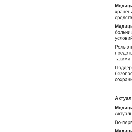
Медици
хранени
средств
Медици
больниц
условий
Роль эт
предот
такими 
Поддер
безопас
сохрани
Актуал
Медици
Актуаль
Во-перв
Медици