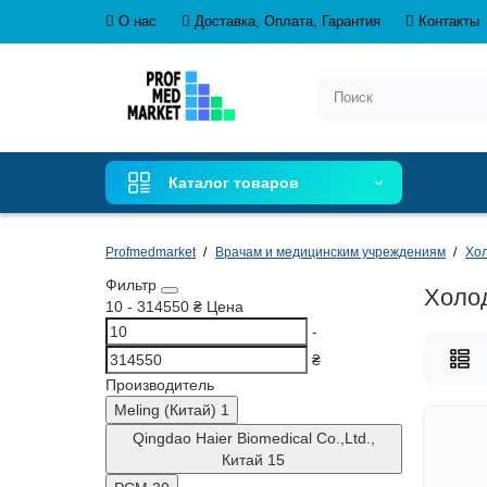
О нас
Доставка, Оплата, Гарантия
Контакты
Каталог товаров
Profmedmarket
Врачам и медицинским учреждениям
Хол
Фильтр
Холо
10
-
314550
₴
Цена
-
₴
Производитель
Meling (Китай)
1
Qingdao Haier Biomedical Co.,Ltd.,
Китай
15