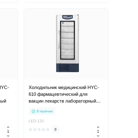
HYC-
Холодильник медицинский HYC-
я
610 фармацевтический для
ный
вакцин лекарств лабораторный
вертикальный
В наличии
LED-120
0