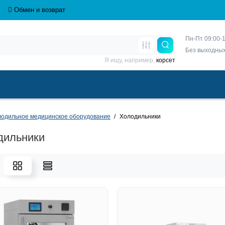
Обмен и возврат
Пн-Пт 09:00-1
Без выходны
Я ищу, например,
корсет
одильное медицинское оборудование
Холодильники
дильники