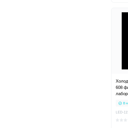
Холод
608 ф
лабор
В н
LED-11