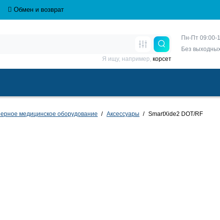
Обмен и возврат
Пн-Пт 09:00-1
Без выходны
Я ищу, например,
корсет
ерное медицинское оборудование
Аксессуары
SmartXide2 DOT/RF