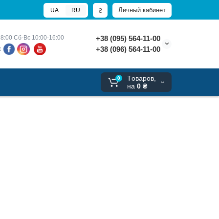
Личный кабинет
₴
UA
RU
8:00 
Сб-Вс 10:00-16:00
+38 (095) 564-11-00
+38 (096) 564-11-00
х
Tоваров,
0
на
0 ₴