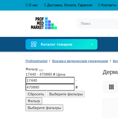
О нас
Доставка, Оплата, Гарантия
Контакты
Каталог товаров
Profmedmarket
Врачам и медицинским учреждениям
Физ
Фильтр
Дерма
17440
-
470880
₴
Цена
-
₴
Сбросить
Выберите фильтры
Фильтр
Выберите фильтры