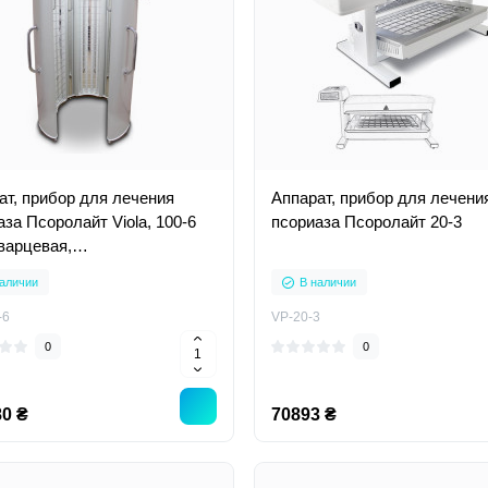
ат, прибор для лечения
Аппарат, прибор для лечени
iola, 100-6
псориаза Псоролайт 20-3
кварцевая,
афиолетовая лампа)
аличии
В наличии
-6
VP-20-3
0
0
0 ₴
70893 ₴