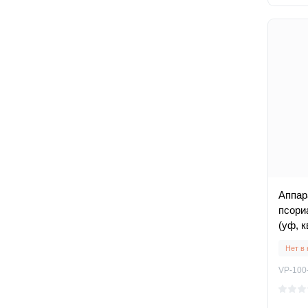
Аппар
псориа
(уф, 
ультр
Нет в
VP-100