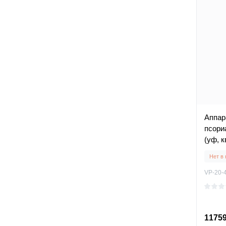
Аппар
псориа
(уф, 
ультр
Нет в
VP-20-
11759