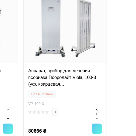
я
Аппарат, прибор для лечения
псориаза Псоролайт Viola, 100-3
(уф, кварцевая,
ультрафиолетовая лампа)
Нет в наличии
VP-100-3
0
80666 ₴