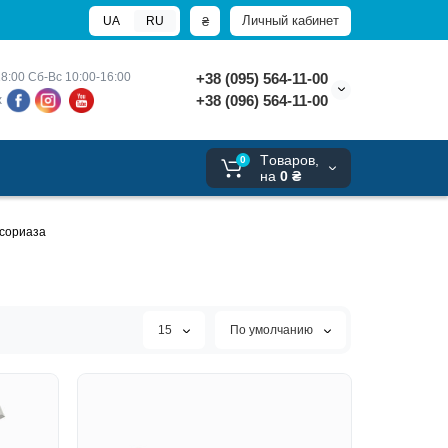
Личный кабинет
₴
UA
RU
8:00 
Сб-Вс 10:00-16:00
+38 (095) 564-11-00
+38 (096) 564-11-00
х
Tоваров,
0
на
0 ₴
псориаза
15
По умолчанию