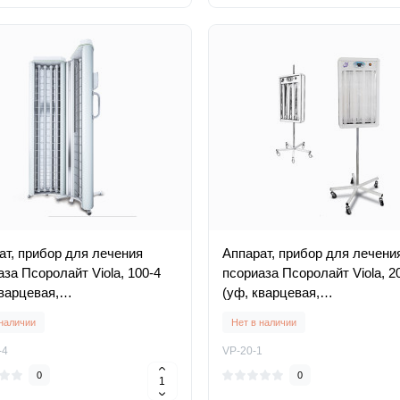
ат, прибор для лечения
Аппарат, прибор для лечени
за Псоролайт Viola, 100-4
псориаза Псоролайт Viola, 2
кварцевая,
(уф, кварцевая,
афиолетовая лампа)
ультрафиолетовая лампа)
 наличии
Нет в наличии
-4
VP-20-1
0
0