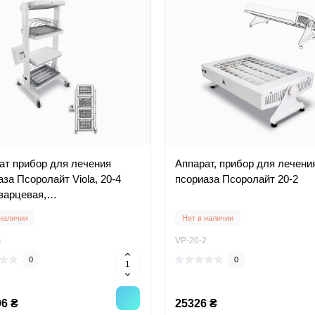
ат прибор для лечения
Аппарат, прибор для лечени
за Псоролайт Viola, 20-4
псориаза Псоролайт 20-2
кварцевая,
афиолетовая лампа)
 наличии
Нет в наличии
4
VP-20-2
0
0
6 ₴
25326 ₴