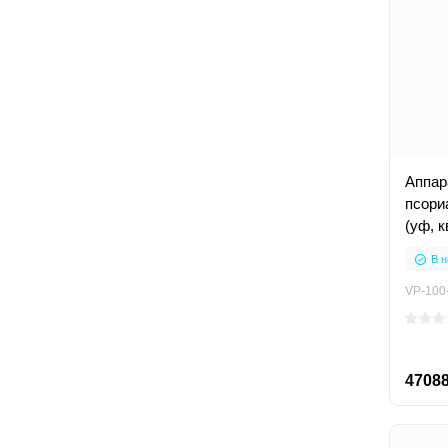
Аппар
псориаза Псоролайт V
(уф, 
ультр
В н
VP-100
47088