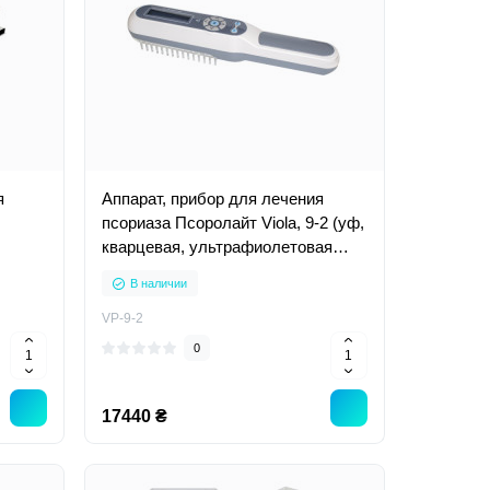
я
Аппарат, прибор для лечения
псориаза Псоролайт Viola, 9-2 (уф,
кварцевая, ультрафиолетовая
лампа)
В наличии
VP-9-2
0
17440 ₴