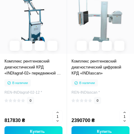
Комплекс рентгеновский
Комплекс рентгеновский
диагностический КРД
диагностический цифровой
«INDIagraf-02» передвижной 5
КРД «INDIascan»
(7) кВт
В наличии
В наличии
REN-INDIagraf-02-12 *
REN-INDIascan *
0
0
817830 ₴
2390700 ₴
Купить
Купить