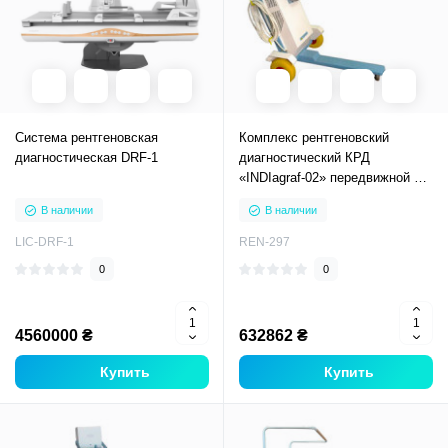
Система рентгеновская
Комплекс рентгеновский
диагностическая DRF-1
диагностический КРД
«INDIagraf-02» передвижной 12
кВт
В наличии
В наличии
LIC-DRF-1
REN-297
0
0
4560000 ₴
632862 ₴
Купить
Купить