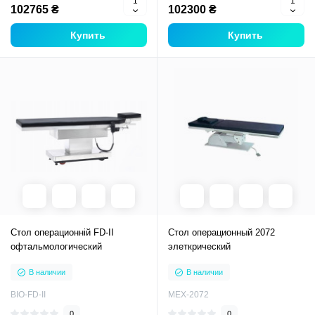
102765 ₴
102300 ₴
Купить
Купить
Стол операционній FD-ІІ
Стол операционный 2072
офтальмологический
элеткрический
В наличии
В наличии
BIO-FD-II
MEX-2072
0
0