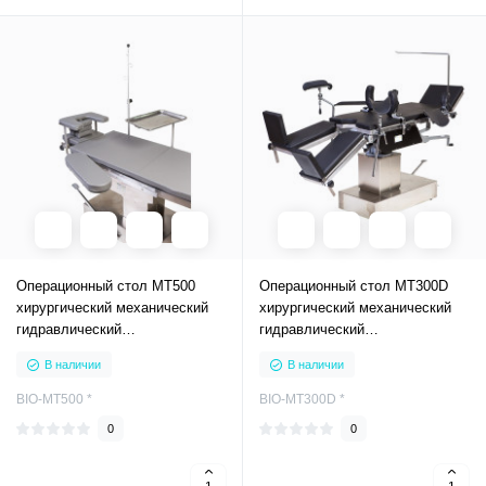
Операционный стол МТ500
Операционный стол МТ300D
хирургический механический
хирургический механический
гидравлический
гидравлический
офтальмологический
общехирургический
В наличии
В наличии
BIO-MT500 *
BIO-МТ300D *
0
0