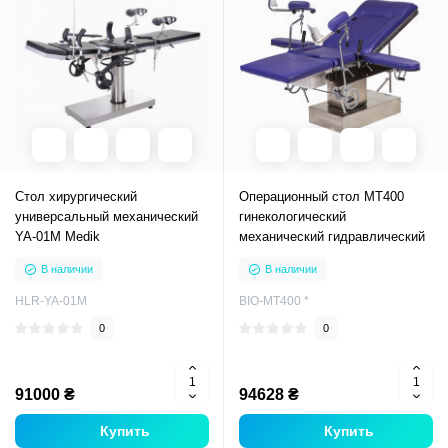
Стол хирургический
Операционный стол МТ400
универсальный механический
гинекологический
YA-01M Medik
механический гидравлический
В наличии
В наличии
HLR-YA-01M
BIO-МТ400 *
0
0
91000 ₴
94628 ₴
Купить
Купить