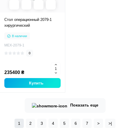
Стол операционный 2079-1
хирургический
В наличии
MEX-2079-1
0
235400 ₴
Купить
Показать еще
1
2
3
4
5
6
7
>
>|