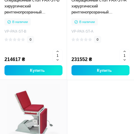
Операционный стол PAX-ST-B
Операционный стол PAX-ST-A
хирургический
хирургический
рентгенопрозрачный
рентгенопрозрачный
механический гидравлический
механический
В наличии
В наличии
общехирургический
общехирургический
VP-PAX-ST-B
VP-PAX-ST-A
0
0
214617 ₴
231552 ₴
Купить
Купить