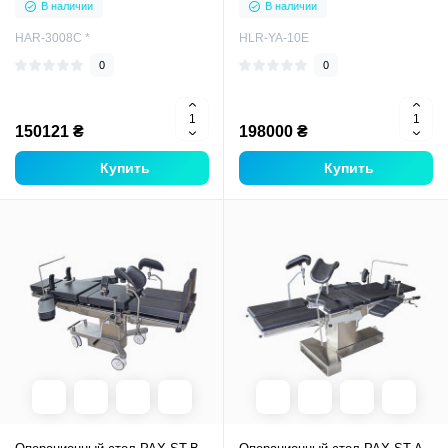
В наличии
В наличии
HAR-3008С *
HLR-YA-10E
0
0
150121 ₴
198000 ₴
Купить
Купить