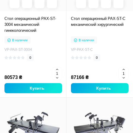
Стол операционный PAX-ST-
Стол операционный PAX-ST-C
3004 механический
механический хирургический
гинекологический
В наличии
В наличии
VP-PAX-ST-3004
VP-PAX-ST-C
0
0
80573 ₴
87166 ₴
Купить
Купить