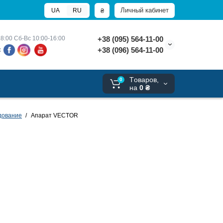
Личный кабинет
₴
UA
RU
8:00 
Сб-Вс 10:00-16:00
+38 (095) 564-11-00
+38 (096) 564-11-00
х
Tоваров,
0
на
0 ₴
дование
Апарат VECTOR