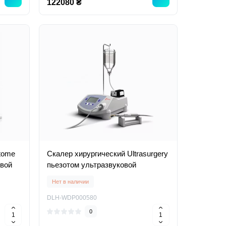
122080 ₴
tome
Скалер хирургический Ultrasurgery
овой
пьезотом ультразвуковой
Нет в наличии
DLH-WDP000580
0