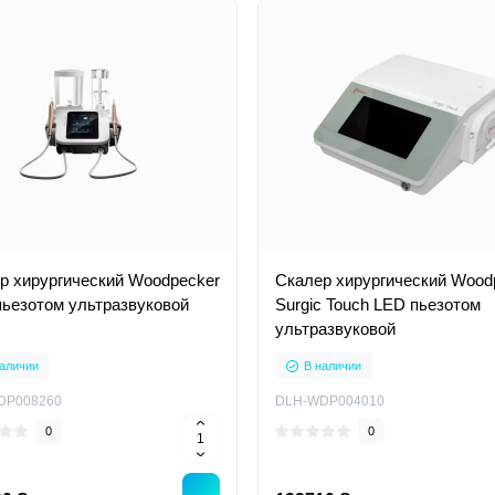
р хирургический Woodpecker
Скалер хирургический Wood
пьезотом ультразвуковой
Surgic Touch LED пьезотом
ультразвуковой
аличии
В наличии
DP008260
DLH-WDP004010
0
0