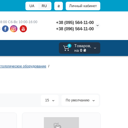
Личный кабинет
₴
UA
RU
8:00 
Сб-Вс 10:00-16:00
+38 (095) 564-11-00
+38 (096) 564-11-00
х
Tоваров,
0
на
0 ₴
атологическое оборудование
15
По умолчанию