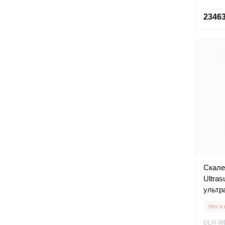
23463
Скале
Ultras
ультр
Нет в
DLH-W