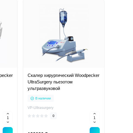
pecker
Скалер хирургический Woodpecker
UltraSurgery пьезотом
ультразвуковой
В наличии
VP-Ultrasurgery
0