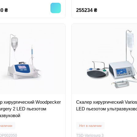
0 ₴
255234 ₴
р хирургический Woodpecker
Скалер хирургический Varios
urgery 2 LED пьезотом
LED пьезотом ультразвуков
азвуковой
 наличии
Нет в наличии
DP002050
TSD-Variosurg 3