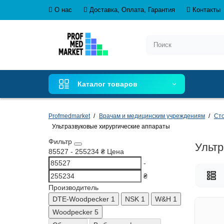
О нас
Доставка, Оплата, Гарантия
Контакты
Каталог товаров
Profmedmarket
Врачам и медицинским учреждениям
Сто
Ультразвуковые хирургические аппараты
Фильтр
Ультр
85527
-
255234
₴
Цена
-
₴
Производитель
DTE-Woodpecker
1
NSK
1
W&H
1
Woodpecker
5