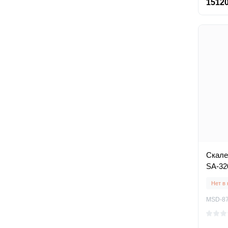
15120
Скале
SA-32
Нет в
MSD-87