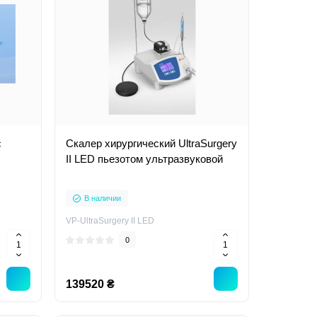
c
Скалер хирургический UltraSurgery
II LED пьезотом ультразвуковой
В наличии
VP-UltraSurgery II LED
0
139520 ₴