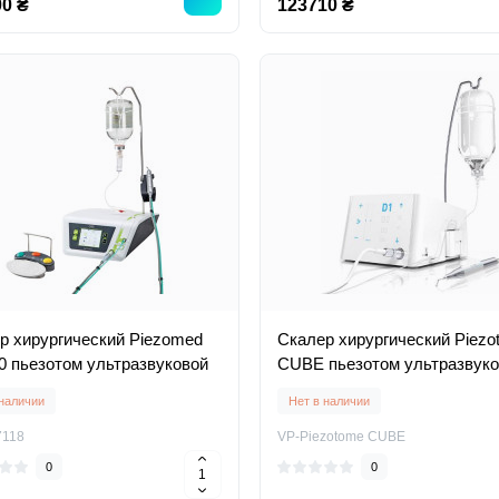
0 ₴
123710 ₴
р хирургический Piezomed
Скалер хирургический Piezo
0 пьезотом ультразвуковой
CUBE пьезотом ультразвук
 наличии
Нет в наличии
118
VP-Piezotome CUBE
0
0