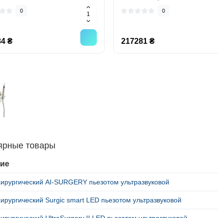
0
0
4 ₴
217281 ₴
ярные товары
ие
хирургический AI-SURGERY пьезотом ультразвуковой
ирургический Surgic smart LED пьезотом ультразвуковой