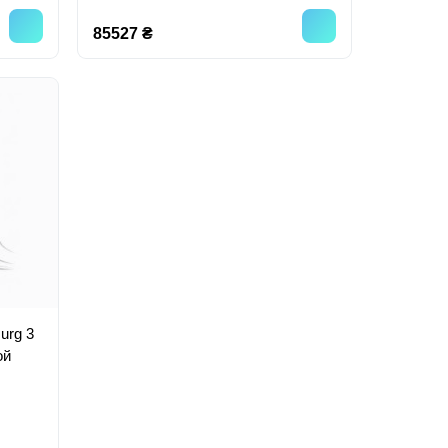
85527 ₴
urg 3
ой