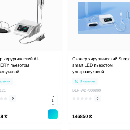
р хирургический AI-
Скалер хирургический Surgi
ERY пьезотом
smart LED пьезотом
азвуковой
ультразвуковой
аличии
В наличии
121
DLH-WDP006860
0
0
8 ₴
146850 ₴