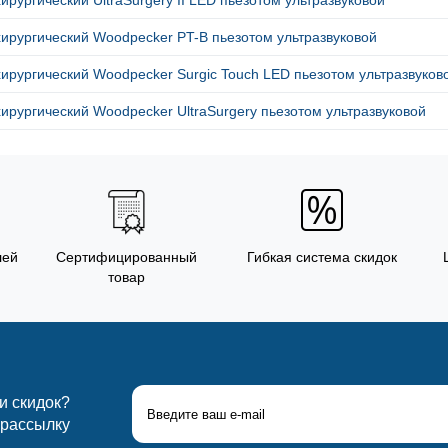
ирургический UltraSurgery II LED пьезотом ультразвуковой
ирургический Woodpecker PT-B пьезотом ультразвуковой
ирургический Woodpecker Surgic Touch LED пьезотом ультразвуков
ирургический Woodpecker UltraSurgery пьезотом ультразвуковой
лей
Сертифицированный
Гибкая система скидок
товар
 и скидок?
 рассылку