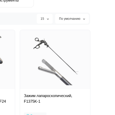
нструменты
15
По умолчанию
Зажим лапароскопический,
 F24
F1375K-1