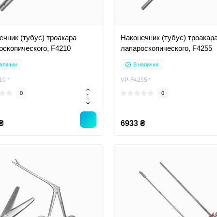
ечник (тубус) троакара
Наконечник (тубус) троакар
оскопического, F4210
лапароскопического, F4255
аличии
В наличии
10 *
VP-F4255 *
0
0
₴
6933 ₴