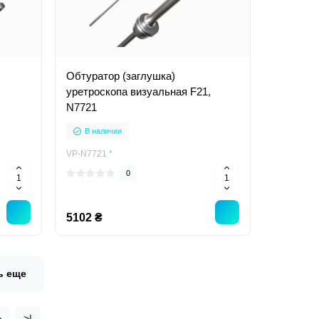
Обтуратор (заглушка)
уретроскопа визуальная F21,
N7721
В наличии
VP-N7721 *
0
5102 ₴
ь еще
>
>|