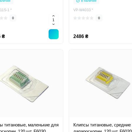
аличии
В наличии
11S-1 *
VP-W4033 *
0
0
 ₴
2486 ₴
ы титановые, маленькие для
Клипсы титановые, средние
оскопии, 120 шт, F6030
лапароскопии, 120 шт, F6020