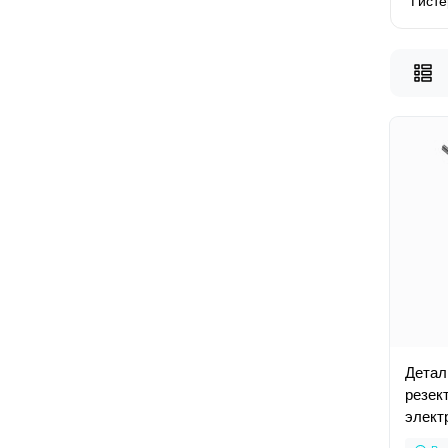
Гисте
Детал
резек
элект
N5211