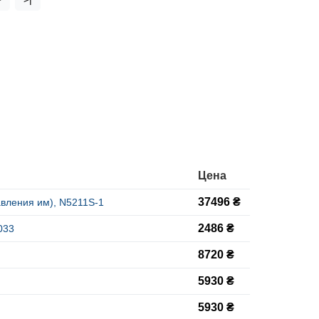
Цена
37496 ₴
авления им), N5211S-1
2486 ₴
033
8720 ₴
5930 ₴
5930 ₴