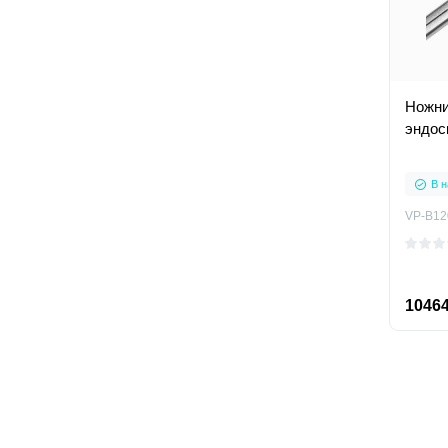
Ножни
эндос
В н
VP-В12
10464