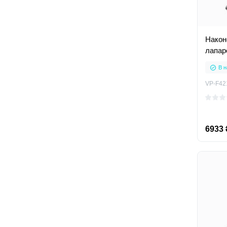
Након
лапар
В н
VP-F42
6933 