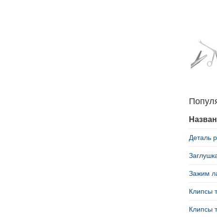
Попул
Назван
Деталь р
Заглушка
Зажим л
Клипсы т
Клипсы т