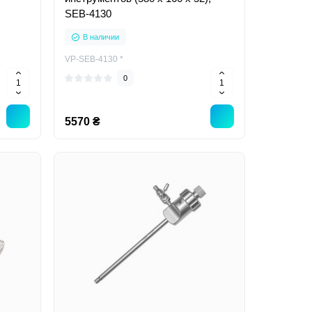
SEB-4130
В наличии
VP-SEB-4130 *
0
5570 ₴