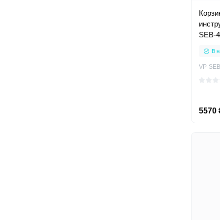
Корзи
инстру
SEB-4
В н
VP-SEB
5570 