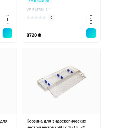
В наличии
VP-F1375K-1 *
0
8720 ₴
 для
Корзина для эндоскопических
инструментов (580 x 160 x 52),