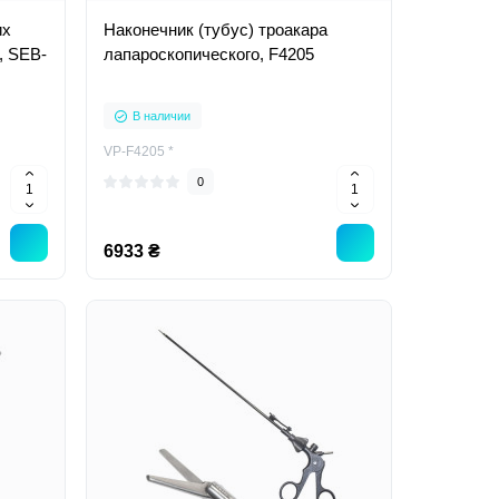
их
Наконечник (тубус) троакара
, SEB-
лапароскопического, F4205
В наличии
VP-F4205 *
0
6933 ₴