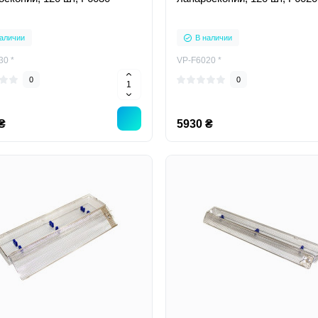
аличии
В наличии
30 *
VP-F6020 *
0
0
₴
5930 ₴