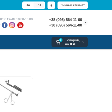
Личный кабинет
₴
UA
RU
8:00 
Сб-Вс 10:00-16:00
+38 (095) 564-11-00
+38 (096) 564-11-00
х
Tоваров,
0
на
0 ₴