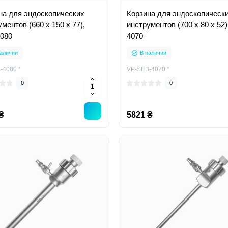
на для эндоскопических
Корзина для эндоскопическ
ментов (660 х 150 х 77),
инструментов (700 x 80 x 52)
080
4070
аличии
В наличии
-4080 *
VP-SEB-4070 *
0
0
₴
5821 ₴