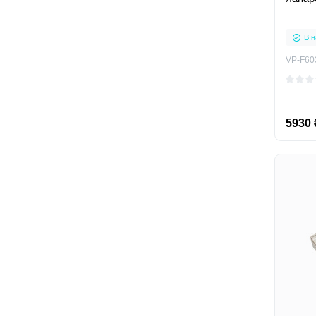
В н
VP-F60
5930 