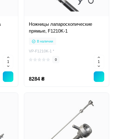
а
Ножницы лапароскопические
прямые, F1210K-1
В наличии
VP-F1210K-1 *
0
8284 ₴