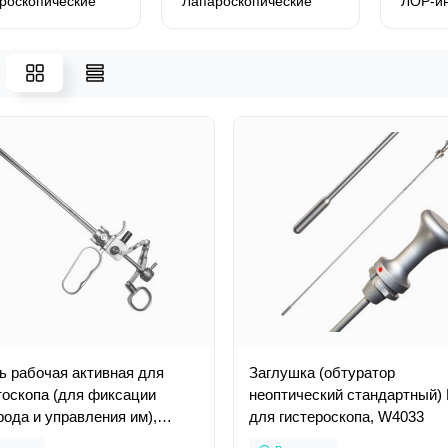
роскопические
Лапароскопические
ЛОР-и
ь рабочая активная для
Заглушка (обтуратор
тоскопа (для фиксации
неоптический стандартный)
рода и управления им),
для гистероскопа, W4033
S-1