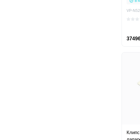
В н
VP-N52
37496
Клипс
лапар