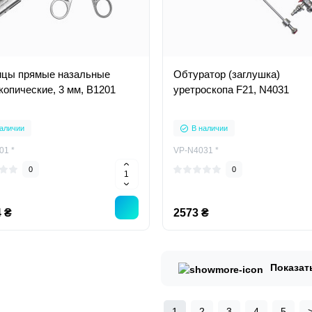
цы прямые назальные
Обтуратор (заглушка)
копические, 3 мм, В1201
уретроскопа F21, N4031
аличии
В наличии
01 *
VP-N4031 *
0
0
 ₴
2573 ₴
Показат
1
2
3
4
5