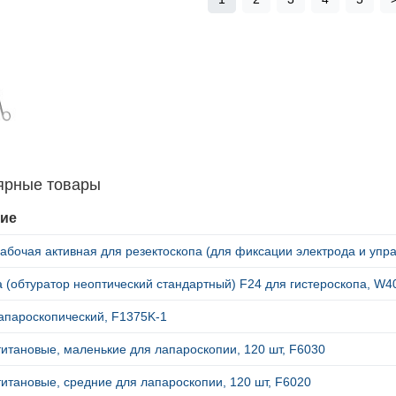
ярные товары
ие
абочая активная для резектоскопа (для фиксации электрода и упр
 (обтуратор неоптический стандартный) F24 для гистероскопа, W4
апароскопический, F1375K-1
итановые, маленькие для лапароскопии, 120 шт, F6030
итановые, средние для лапароскопии, 120 шт, F6020