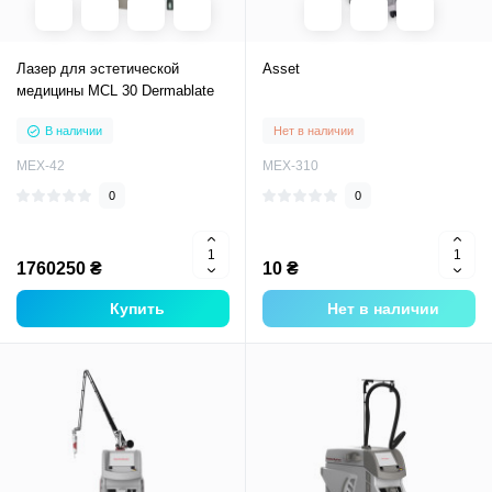
Лазер для эстетической
Asset
медицины MCL 30 Dermablate
В наличии
Нет в наличии
MEX-42
MEX-310
0
0
1760250 ₴
10 ₴
Купить
Нет в наличии