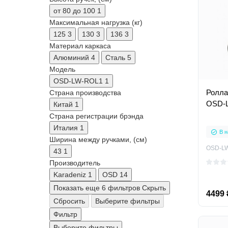
от 80 до 100
1
Максимальная нагрузка (кг)
125
3
130
3
136
3
Материал каркаса
Алюминий
4
Сталь
5
Модель
OSD-LW-ROL1
1
Ролла
Страна производства
OSD-
Китай
1
Страна регистрации брэнда
Италия
1
В н
Ширина между ручками, (см)
OSD-L
43
1
Производитель
Karadeniz
1
OSD
14
Показать еще 6 фильтров
Скрыть
4499 
Сбросить
Выберите фильтры
Фильтр
Выберите фильтры