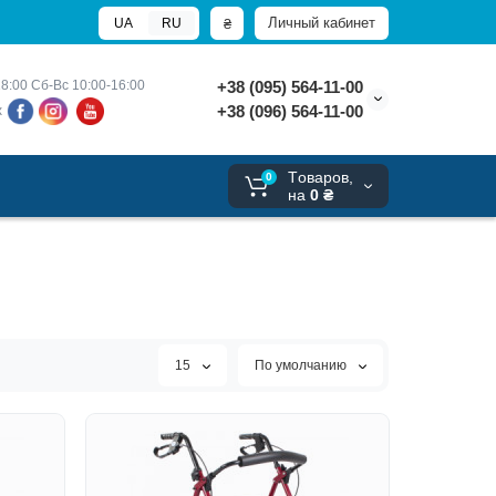
Личный кабинет
₴
UA
RU
8:00 
Сб-Вс 10:00-16:00
+38 (095) 564-11-00
+38 (096) 564-11-00
х
Tоваров,
0
на
0 ₴
15
По умолчанию