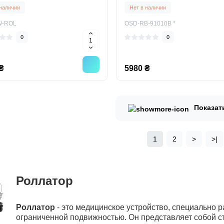
лых
инвалидов пожилых
 наличии
Нет в наличии
W-ROL
OSD-RB-91010B *
0
0
₴
5980 ₴
Показат
1
2
>
>|
Роллатор
Роллатор
- это медицинское устройство, специально 
ограниченной подвижностью. Он представляет собой ст