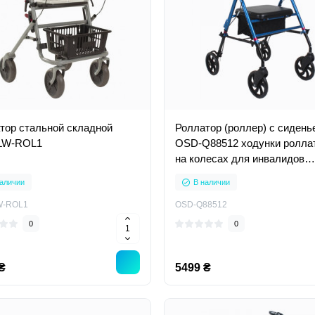
тор стальной складной
Роллатор (роллер) с сидень
LW-ROL1
OSD-Q88512 ходунки ролла
на колесах для инвалидов
пожилых
аличии
В наличии
W-ROL1
OSD-Q88512
0
0
₴
5499 ₴