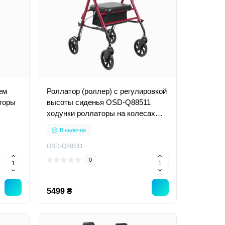
ем
Роллатор (роллер) с регулировкой
торы
высоты сиденья OSD-Q88511
ходунки роллаторы на колесах
для инвалидов пожилых
В наличии
OSD-Q88511
0
5499 ₴