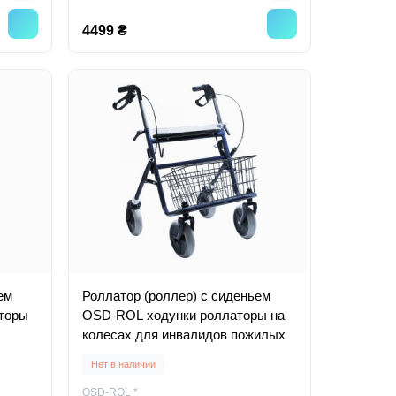
4499 ₴
ем
Роллатор (роллер) с сиденьем
торы
OSD-ROL ходунки роллаторы на
колесах для инвалидов пожилых
Нет в наличии
OSD-ROL *