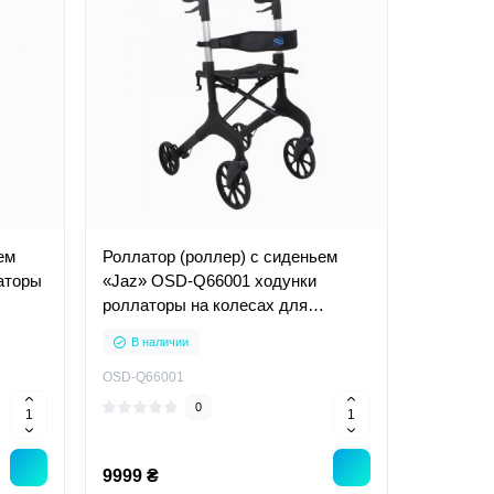
ем
Роллатор (роллер) с сиденьем
аторы
«Jaz» OSD-Q66001 ходунки
роллаторы на колесах для
инвалидов пожилых
В наличии
OSD-Q66001
0
9999 ₴