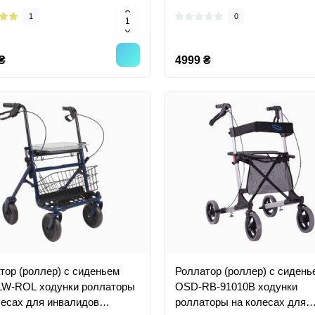
1
0
₴
4999 ₴
тор (роллер) с сиденьем
Роллатор (роллер) с сидень
W-ROL ходунки роллаторы
OSD-RB-91010B ходунки
лесах для инвалидов
роллаторы на колесах для