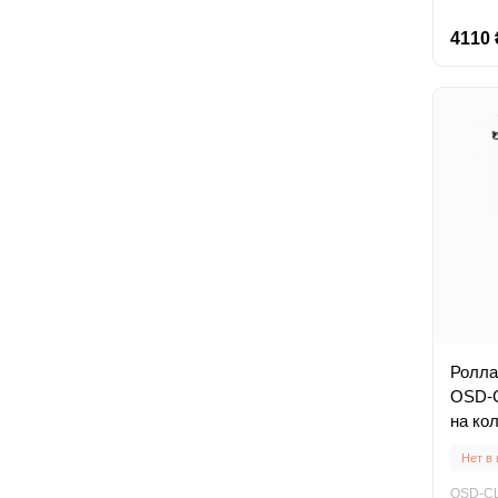
4110 
Ролла
OSD-C
на ко
пожи
Нет в
OSD-CL