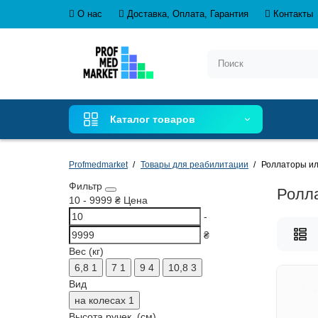
О нас
Доставка, Оплата, Гарантия
Контакты
Каталог товаров
Profmedmarket
Товары для реабилитации
Роллаторы и
Фильтр
Ролл
10
-
9999
₴
Цена
-
₴
Вес (кг)
6,8
1
7
1
9
4
10,8
3
Вид
на колесах
1
Высота ручек, (см)