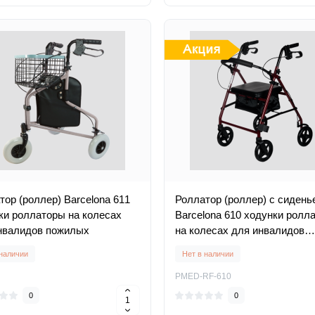
тор (роллер) Barcelona 611
Роллатор (роллер) с сидень
ки роллаторы на колесах
Barcelona 610 ходунки ролл
нвалидов пожилых
на колесах для инвалидов
пожилых
 наличии
Нет в наличии
PMED-RF-610
0
0