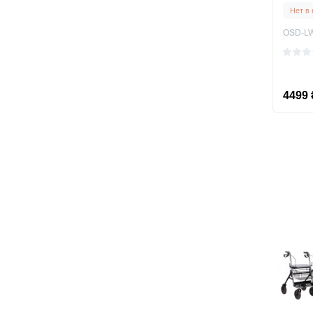
пожи
Нет в
OSD-L
4499 