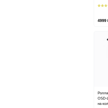
4999 
Ролла
OSD-L
на ко