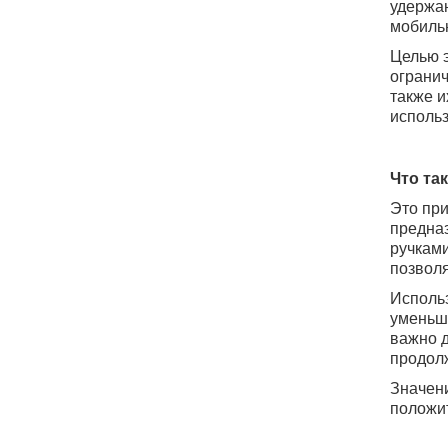
удержа
мобильн
Целью э
огранич
также и
использ
Что та
Это при
предназ
ручками
позволя
Использ
уменьша
важно д
продолж
Значени
положит