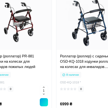
р (роллатор) PR-881
Роллатор (роллер) с сидень
ки на колесах для
OSD-KQ-1018 ходунки ролл
идов пожилых людей
на колесах для инвалидов
пожилых
аличии
В наличии
881
OSD-KQ-1018 *
0
0
₴
6999 ₴