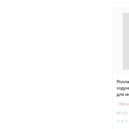
Ролла
ходун
для и
Нет в
RF-611