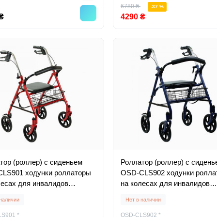
6780 ₴
-37 %
₴
4290 ₴
тор (роллер) с сиденьем
Роллатор (роллер) с сидень
LS901 ходунки роллаторы
OSD-CLS902 ходунки ролла
лесах для инвалидов
на колесах для инвалидов
лых
пожилых
 наличии
Нет в наличии
S901 *
OSD-CLS902 *