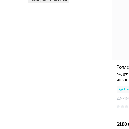
Ролле
ходун
инвал
В н
ZD-PR-
6180 