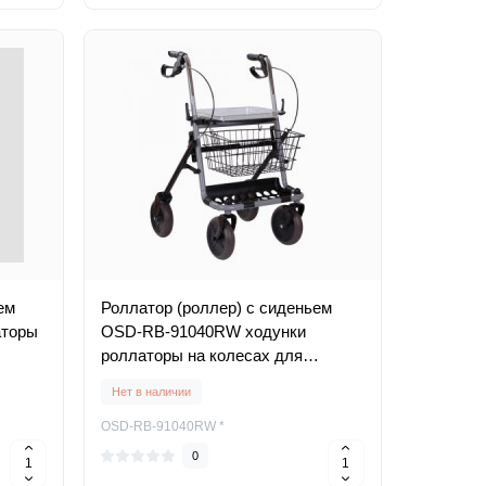
ем
Роллатор (роллер) с сиденьем
аторы
OSD-RB-91040RW ходунки
роллаторы на колесах для
инвалидов пожилых
Нет в наличии
OSD-RB-91040RW *
0