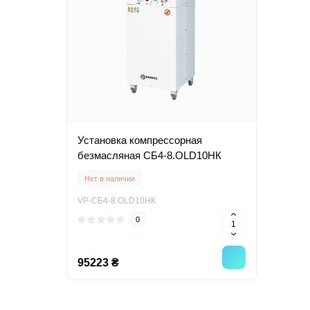
Установка компрессорная
безмасляная СБ4-8.OLD10НК
Нет в наличии
VP-СБ4-8.OLD10НК
0
95223 ₴