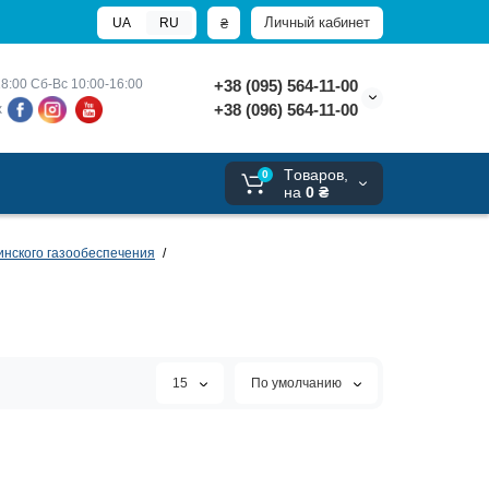
Личный кабинет
₴
UA
RU
8:00 
Сб-Вс 10:00-16:00
+38 (095) 564-11-00
+38 (096) 564-11-00
х
Tоваров,
0
на
0 ₴
нского газообеспечения
15
По умолчанию