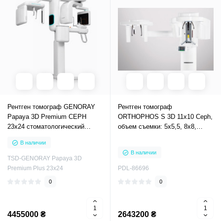
Рентген томограф GENORAY
Рентген томограф
Papaya 3D Premium CEPH
ORTHOPHOS S 3D 11х10 Ceph,
23x24 стоматологический
объем съемки: 5х5,5, 8х8,
компьютерный томограф
11х10см, с цефалостатом
В наличии
стоматологический
В наличии
компьютерный томограф
TSD-GENORAY Papaya 3D
Premium Plus 23x24
PDL-86696
0
0
4455000 ₴
2643200 ₴