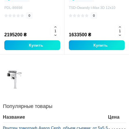
компьютерный томограф
PDL-86698
TSD-Owandy I-Max 3D 12x10
0
0
2195200 ₴
1633500 ₴
Купить
Купить
Популярные товары
Название
Цена
Рентген томограф Axeos Ceph, объем съемки: от 5х5,5