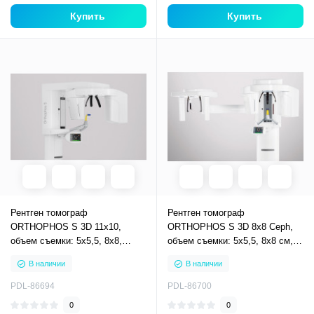
Купить
Купить
Рентген томограф
Рентген томограф
ORTHOPHOS S 3D 11х10,
ORTHOPHOS S 3D 8х8 Ceph,
объем съемки: 5х5,5, 8х8,
объем съемки: 5х5,5, 8х8 см, с
11х10см стоматологический
цефалостатом
В наличии
В наличии
компьютерный томограф
стоматологический
компьютерный томограф
PDL-86694
PDL-86700
0
0