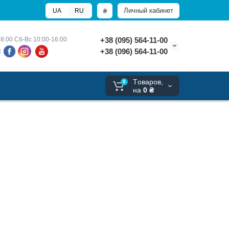
Личный кабинет
₴
UA
RU
8:00 
Сб-Вс 10:00-16:00
+38 (095) 564-11-00
+38 (096) 564-11-00
х
Tоваров,
0
на
0 ₴