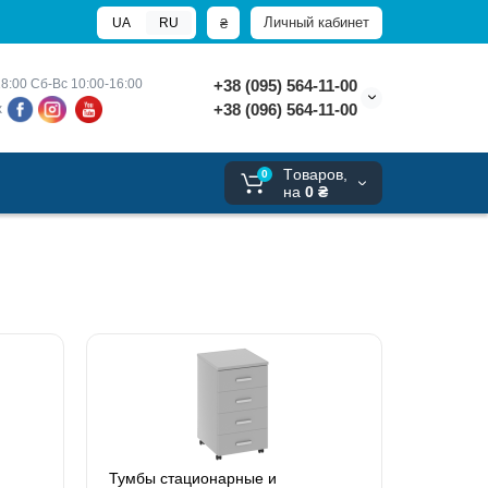
Личный кабинет
₴
UA
RU
8:00 
Сб-Вс 10:00-16:00
+38 (095) 564-11-00
+38 (096) 564-11-00
х
Tоваров,
0
на
0 ₴
Тумбы стационарные и