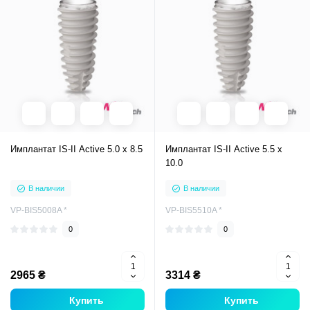
Имплантат IS-II Active 5.0 x 8.5
Имплантат IS-II Active 5.5 x
10.0
В наличии
В наличии
VP-BIS5008A *
VP-BIS5510A *
0
0
2965 ₴
3314 ₴
Купить
Купить