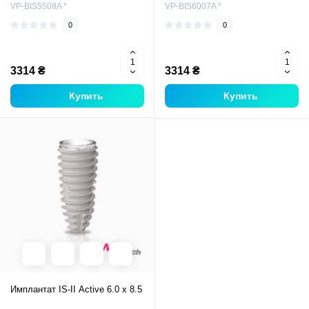
VP-BIS5508A *
VP-BIS6007A *
0
0
3314 ₴
3314 ₴
Купить
Купить
Имплантат IS-II Active 6.0 x 8.5