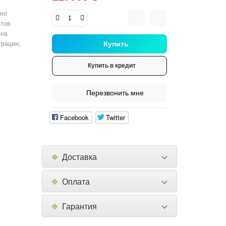
жно
атов
 на
Купить
трации,
Купить в кредит
Перезвонить мне
Facebook
Twitter
🔹
Доставка
🔹
Оплата
🔹
Гарантия