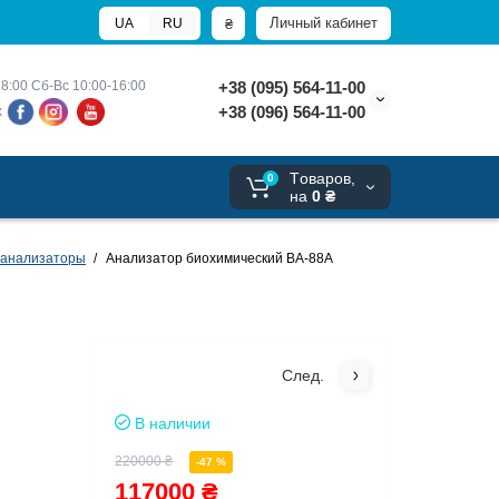
Личный кабинет
₴
UA
RU
8:00 
Сб-Вс 10:00-16:00
+38 (095) 564-11-00
+38 (096) 564-11-00
х
Tоваров,
0
на
0 ₴
 анализаторы
Анализатор биохимический BA-88A
След.
В наличии
220000 ₴
-47 %
117000 ₴