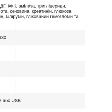
ЛДГ, КФК, амілаза, тригліцериди,
ота, сечовина, креатинін, глюкоза,
н, білірубін, глікований гемоглобін та
 630
2 або USB