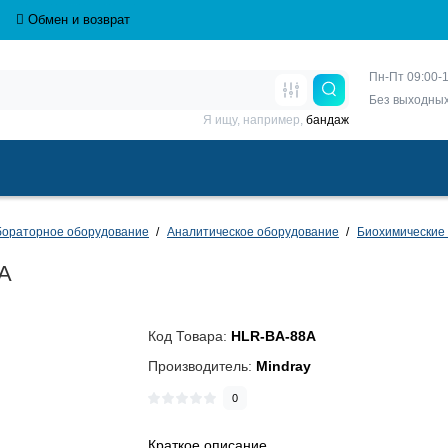
Обмен и возврат
Пн-Пт 09:00-1
Без выходны
Я ищу, например,
бандаж
бораторное оборудование
Аналитическое оборудование
Биохимические
8A
Код Товара:
HLR-BA-88A
Производитель:
Mindray
0
Краткое описание