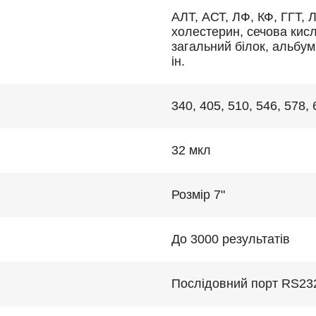
АЛТ, АСТ, ЛФ, КФ, ГГТ, 
холестерин, сечова кисл
загальний білок, альбумі
ін.
340, 405, 510, 546, 578,
32 мкл
Розмір 7ʺ
До 3000 результатів
Послідовний порт RS23