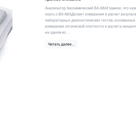
Анализатор биохимический BA-88AГлавное, что ну
знать о ВA-88AДелает измерения и расчет результ
лабораторных диагностических тестов, основанных
измерении оптической плотности и расчета концен
на одном из ...
Читать далее...