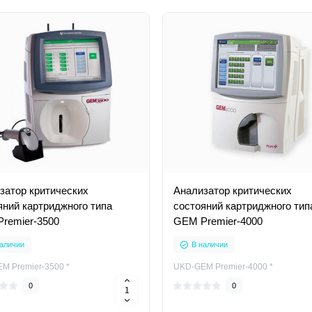
затор критических
Анализатор критических
яний картриджного типа
состояний картриджного тип
remier-3500
GEM Premier-4000
аличии
В наличии
M Premier-3500 *
UKD-GEM Premier-4000 *
0
0