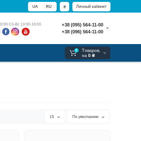
Личный кабинет
₴
UA
RU
8:00 
Сб-Вс 10:00-16:00
+38 (095) 564-11-00
+38 (096) 564-11-00
х
Tоваров,
0
на
0 ₴
15
По умолчанию