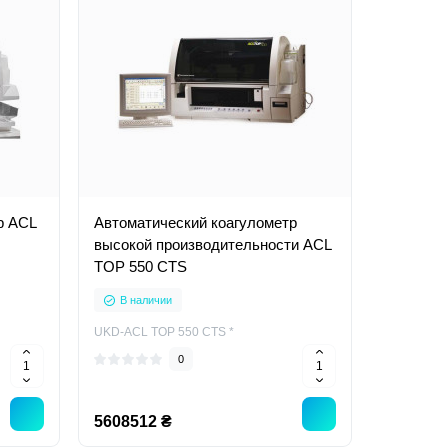
р ACL
Автоматический коагулометр
высокой производительности ACL
TOP 550 CTS
В наличии
UKD-ACL TOP 550 CTS *
0
5608512 ₴