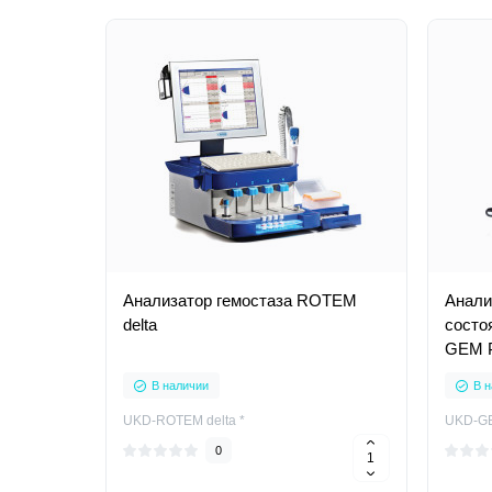
Анализатор гемостаза ROTEM
Анали
delta
состо
GEM P
В наличии
В н
UKD-ROTEM delta *
UKD-GE
0