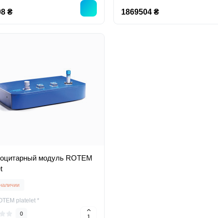
8 ₴
1869504 ₴
оцитарный модуль ROTEM
t
 наличии
EM platelet *
0