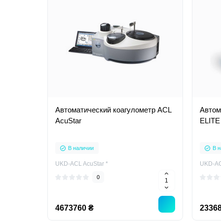
Автоматический коагулометр ACL
Автом
AcuStar
ELITE
В наличии
В н
UKD-ACL AcuStar *
UKD-AC
0
4673760 ₴
23368