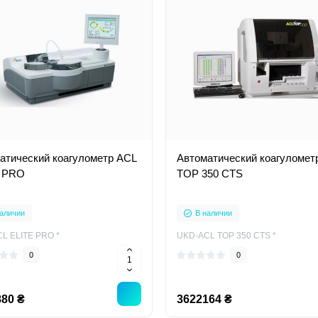
атический коагулометр ACL
Автоматический коагуломет
 PRO
TOP 350 CTS
аличии
В наличии
L ELITE PRO *
UKD-ACL TOP 350 CTS *
0
0
80 ₴
3622164 ₴