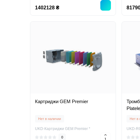
1402128 ₴
81790
Картриджи GEM Premier
Тромб
Platele
Нет в наличии
Нет в
UKD-Картриджи GEM Premier *
UKD-ROT
0