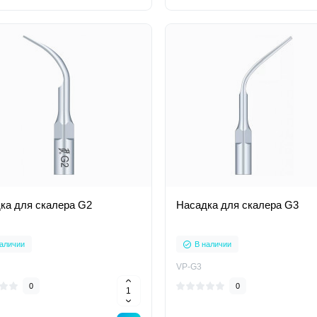
ка для скалера G2
Насадка для скалера G3
аличии
В наличии
VP-G3
0
0