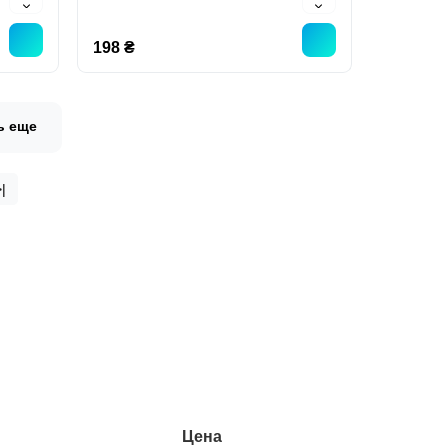
198 ₴
ь еще
>|
Цена