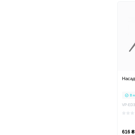
Насад
В н
VP-ED
616 ₴