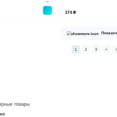
374 ₴
Показат
1
2
3
>
ярные товары
ие