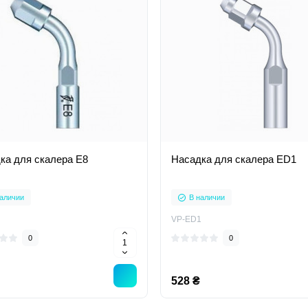
ка для скалера E8
Насадка для скалера ED1
аличии
В наличии
VP-ED1
0
0
528 ₴