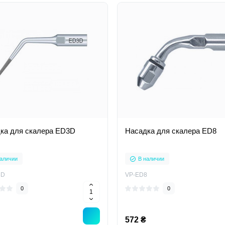
ка для скалера ED3D
Насадка для скалера ED8
аличии
В наличии
3D
VP-ED8
0
0
572 ₴