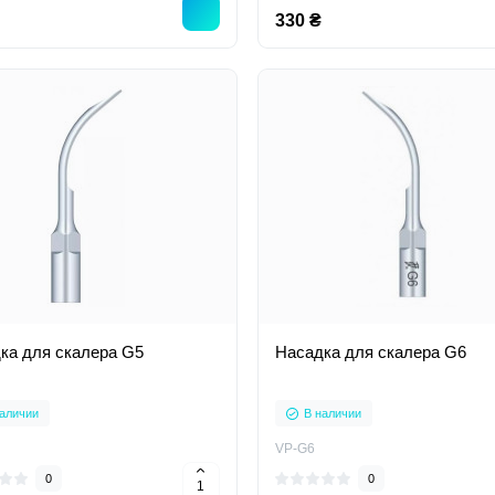
330 ₴
ка для скалера G5
Насадка для скалера G6
аличии
В наличии
VP-G6
0
0