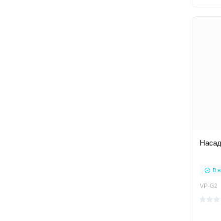
Насад
В н
VP-G2