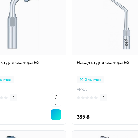
ка для скалера E2
Насадка для скалера E3
аличии
В наличии
VP-E3
0
0
385 ₴