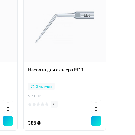
Насадка для скалера ED3
В наличии
VP-ED3
0
385 ₴