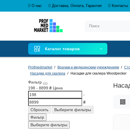
О нас
Доставка, Оплата, Гарантия
Контакты
Каталог товаров
Profmedmarket
Врачам и медицинским учреждениям
Сто
Насадки для скалера
Насадки для скалера Woodpecker
Фильтр
Насад
198
-
8899
₴
Цена
-
₴
Сбросить
Выберите фильтры
Фильтр
Выберите фильтры