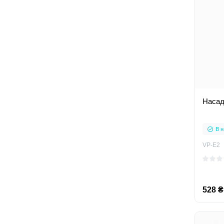
Насад
В н
VP-E2
528 ₴