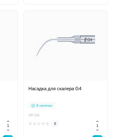
Насадка для скалера G4
В наличии
VP-G4
0