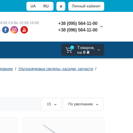
Личный кабинет
₴
UA
RU
8:00 
Сб-Вс 10:00-16:00
+38 (095) 564-11-00
+38 (096) 564-11-00
х
Tоваров,
0
на
0 ₴
дование
Ультразвуковые скелеры, насадки, запчасти
15
По умолчанию