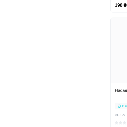
198 ₴
Насад
В н
VP-G5