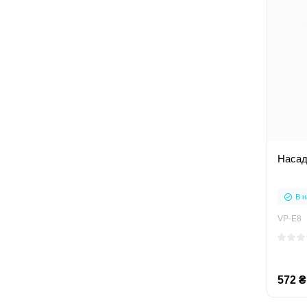
Насад
В н
VP-E8
572 ₴