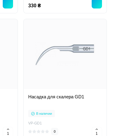
330 ₴
Насадка для скалера GD1
В наличии
VP-GD1
0