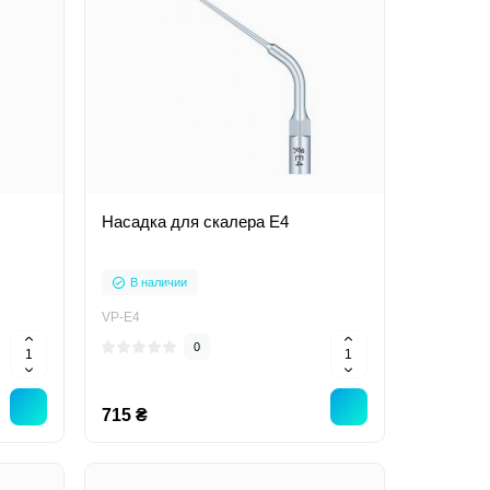
Насадка для скалера E4
В наличии
VP-E4
0
715 ₴