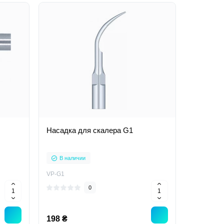
Насадка для скалера G1
В наличии
VP-G1
0
198 ₴