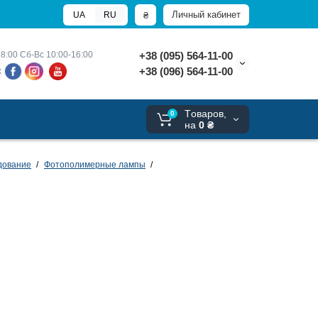
Личный кабинет
₴
UA
RU
8:00 
Сб-Вс 10:00-16:00
+38 (095) 564-11-00
+38 (096) 564-11-00
х
Tоваров,
0
на
0 ₴
дование
Фотополимерные лампы