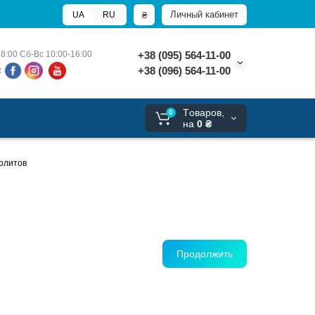
Личный кабинет
₴
UA
RU
8:00 
Сб-Вс 10:00-16:00
+38 (095) 564-11-00
+38 (096) 564-11-00
х
Tоваров,
0
на
0 ₴
олитов
Продолжить