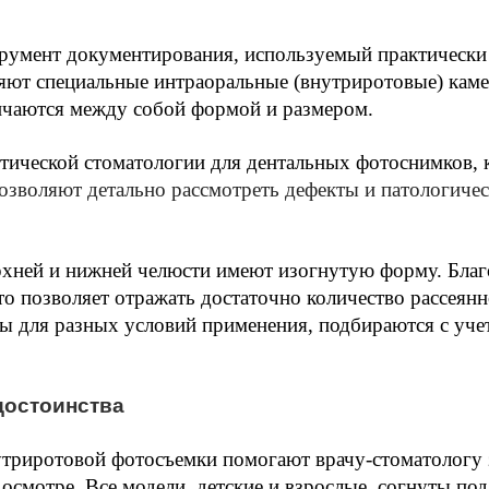
умент документирования, используемый практически в
яют специальные интраоральные (внутриротовые) камер
ичаются между собой формой и размером.
етической стоматологии для дентальных фотоснимков, 
озволяют детально рассмотреть дефекты и патологичес
хней и нижней челюсти имеют изогнутую форму. Благо
о позволяет отражать достаточно количество рассеянн
ы для разных условий применения, подбираются с учет
достоинства
риротовой фотосъемки помогают врачу-стоматологу заг
смотре. Все модели, детские и взрослые, согнуты под 