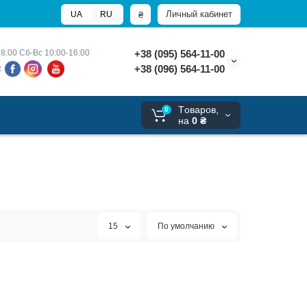
Личный кабинет
₴
UA
RU
8:00 
Сб-Вс 10:00-16:00
+38 (095) 564-11-00
+38 (096) 564-11-00
х
Tоваров,
0
на
0 ₴
15
По умолчанию