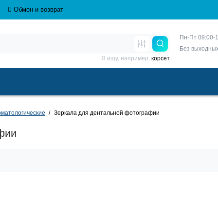
Обмен и возврат
Пн-Пт 09:00-1
Без выходны
Я ищу, например,
корсет
матологические
Зеркала для дентальной фотографии
фии