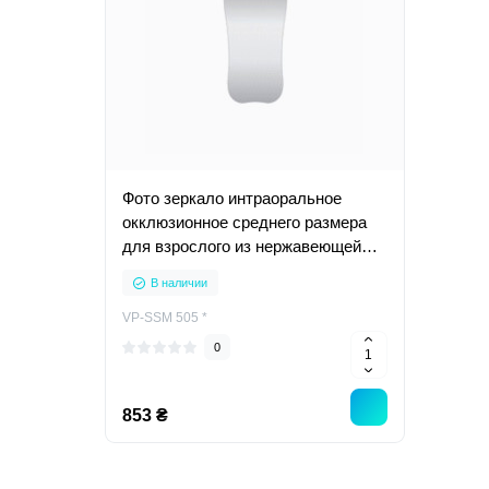
Фото зеркало интраоральное
окклюзионное среднего размера
для взрослого из нержавеющей
стали, SSM 505
В наличии
VP-SSM 505 *
0
853 ₴