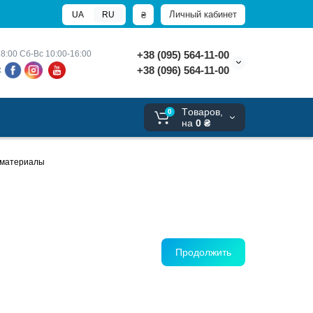
Личный кабинет
₴
UA
RU
8:00 
Сб-Вс 10:00-16:00
+38 (095) 564-11-00
+38 (096) 564-11-00
х
Tоваров,
0
на
0 ₴
 материалы
Продолжить