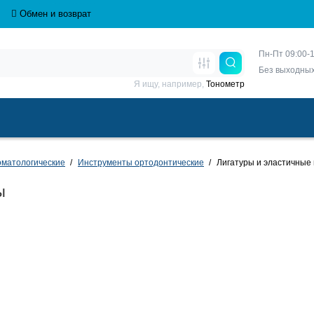
Обмен и возврат
Пн-Пт 09:00-1
Без выходны
Я ищу, например,
Тонометр
матологические
Инструменты ортодонтические
Лигатуры и эластичные
ы