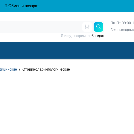
Обмен и возврат
Пн-Пт 09:00-1
Без выходны
Я ищу, например,
бандаж
дицинские
Оториноларингологические