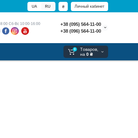
Личный кабинет
₴
UA
RU
8:00 
Сб-Вс 10:00-16:00
+38 (095) 564-11-00
+38 (096) 564-11-00
х
Tоваров,
0
на
0 ₴