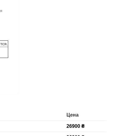
ая
тся.
Цена
26900 ₴