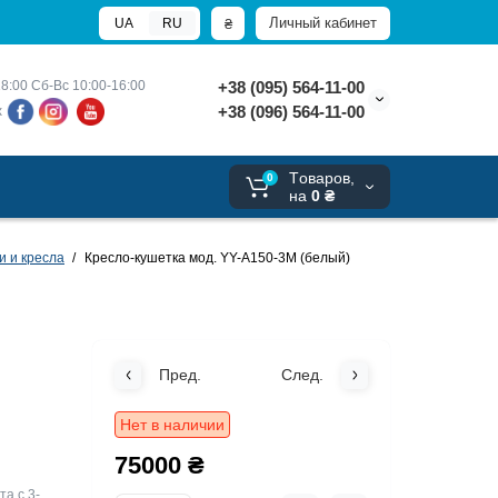
Личный кабинет
₴
UA
RU
8:00 
Сб-Вс 10:00-16:00
+38 (095) 564-11-00
+38 (096) 564-11-00
х
Tоваров,
0
на
0 ₴
и и кресла
Кресло-кушетка мод. YY-А150-3М (белый)
Пред.
След.
Нет в наличии
75000 ₴
а с 3-