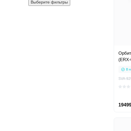
Выберите фильтры
Орбитр
(ERX-
В н
SVA-92
19499