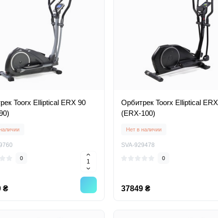
ек Toorx Elliptical ERX 90
Орбитрек Toorx Elliptical ER
90)
(ERX-100)
 наличии
Нет в наличии
9760
SVA-929478
0
0
 ₴
37849 ₴