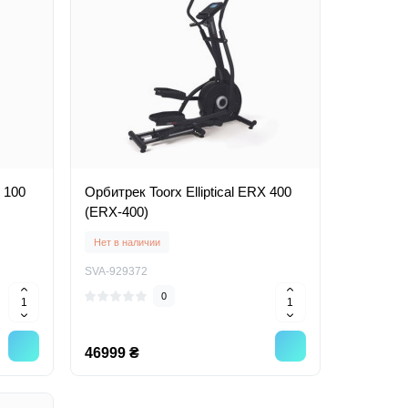
X 100
Орбитрек Toorx Elliptical ERX 400
(ERX-400)
Нет в наличии
SVA-929372
0
46999 ₴