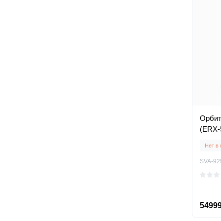
Орбитр
(ERX-
Нет в
SVA-92
54999