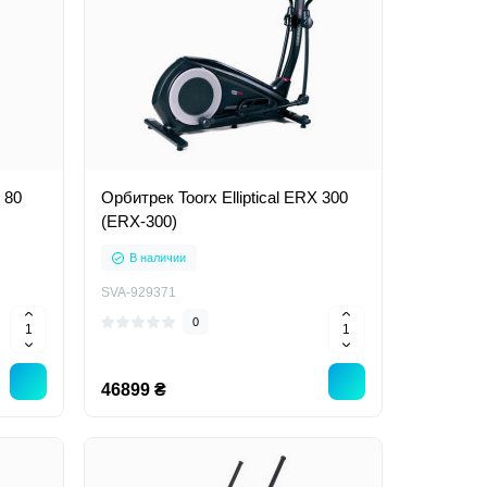
 80
Орбитрек Toorx Elliptical ERX 300
(ERX-300)
В наличии
SVA-929371
0
46899 ₴