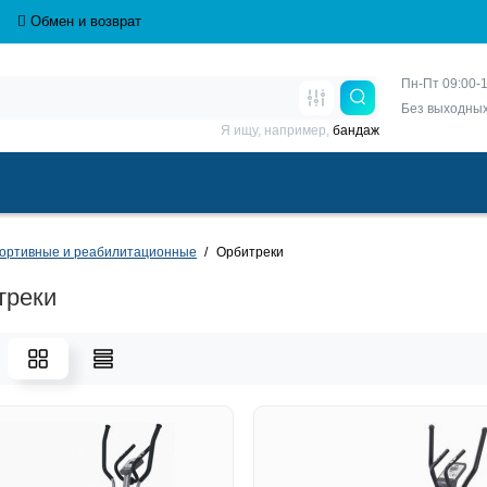
Обмен и возврат
Пн-Пт 09:00-1
Без выходны
Я ищу, например,
бандаж
портивные и реабилитационные
Орбитреки
треки