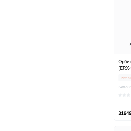
Орбитр
(ERX-
Нет в
SVA-92
31649