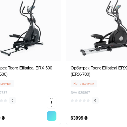
ек Toorx Elliptical ERX 500
Орбитрек Toorx Elliptical ER
500)
(ERX-700)
 наличии
Нет в наличии
9737
SVA-929867
0
0
 ₴
63999 ₴