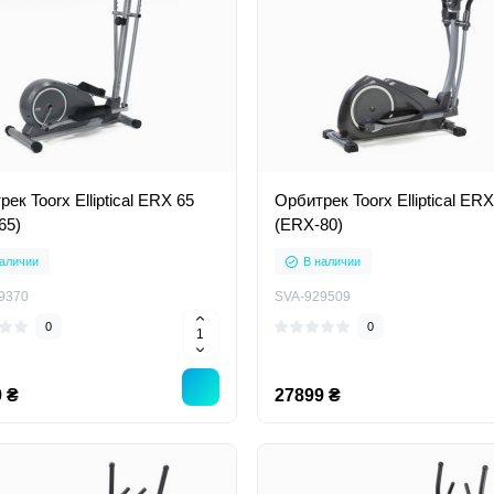
ек Toorx Elliptical ERX 65
Орбитрек Toorx Elliptical ERX
65)
(ERX-80)
аличии
В наличии
9370
SVA-929509
0
0
 ₴
27899 ₴