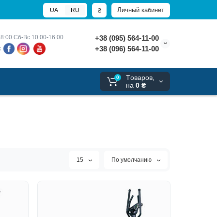
Личный кабинет
₴
UA
RU
8:00 
Сб-Вс 10:00-16:00
+38 (095) 564-11-00
+38 (096) 564-11-00
х
Tоваров,
0
на
0 ₴
15
По умолчанию