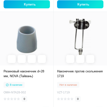
Купить
Купить
Резиновый наконечник d=28
Наконечник против скольжения
мм, NOVA (Тайвань)
1719
В наличии
Нет в наличии
OMH-NTA28-002
VZT-1719
0
0