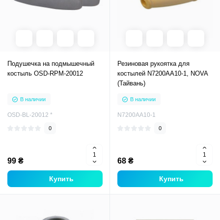
Подушечка на подмышечный
Резиновая рукоятка для
костыль OSD-RPM-20012
костылей N7200AA10-1, NOVA
(Тайвань)
В наличии
В наличии
OSD-BL-20012 *
N7200AA10-1
0
0
99 ₴
68 ₴
Купить
Купить