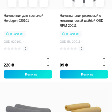
Наконечник для костылей
Накостыльник резиновый с
Herdegen 920101
металлической шайбой OSD-
RPM-20011
В наличии
В наличии
OSD-920101 *
OSD-BL-20011 *
0
0
220 ₴
99 ₴
Купить
Купить