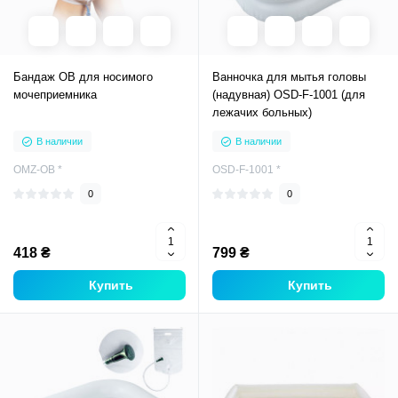
Бандаж OB для носимого
Ванночка для мытья головы
мочеприемника
(надувная) OSD-F-1001 (для
лежачих больных)
В наличии
В наличии
OMZ-OB *
OSD-F-1001 *
0
0
418 ₴
799 ₴
Купить
Купить