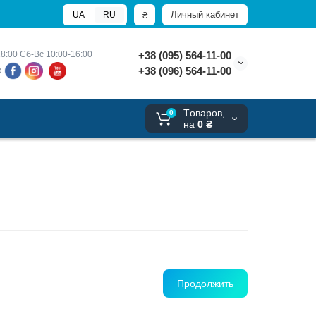
Личный кабинет
₴
UA
RU
8:00 
Сб-Вс 10:00-16:00
+38 (095) 564-11-00
+38 (096) 564-11-00
х
Tоваров,
0
на
0 ₴
Продолжить