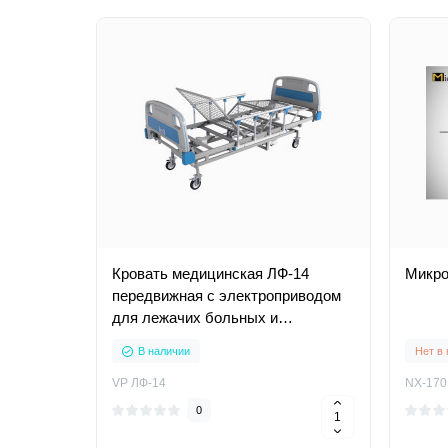
Кровать медицинская ЛФ-14
Микро
передвижная с электроприводом
для лежачих больных и
инвалидов
В наличии
Нет в
VP ЛФ-14
NX-170
0