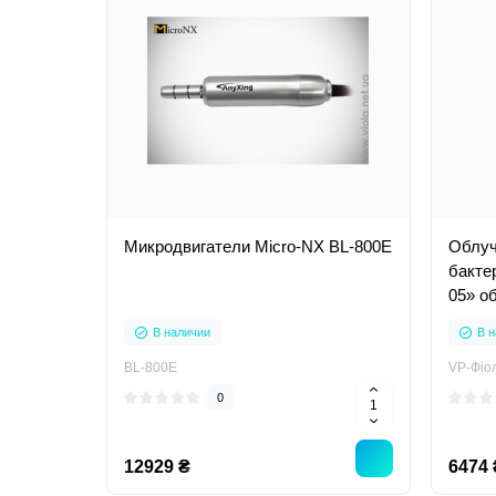
Микродвигатели Micro-NX BL-800Е
Облуч
бакте
05» о
В наличии
В н
BL-800Е
VP-Фіо
0
12929 ₴
6474 