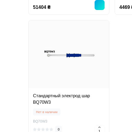
51404 ₴
4469 
Стандартный электрод шар
BQ70W3
Нет в наличии
BQ70W3
0