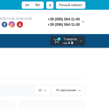
Личный кабинет
₴
UA
RU
8:00 
Сб-Вс 10:00-16:00
+38 (095) 564-11-00
+38 (096) 564-11-00
х
Tоваров,
0
на
0 ₴
15
По умолчанию