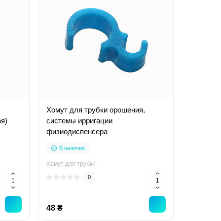
Хомут для трубки орошения,
ая)
системы ирригации
физиодиспенсера
В наличии
Хомут для трубки
0
48 ₴