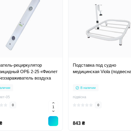
атель-рециркулятор
Подставка под судно
рицидный ОРБ 2-25 «Фиолет
медицинская Viola (подвесн
беззараживатель воздуха
аличии
В наличии
лет-05
підвісна
0
0
₴
843 ₴