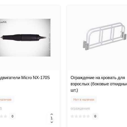
двигатели Micro NX-170S
Ограждение на кровать для
взрослых (боковые откидные
шт.)
 наличии
Нет в наличии
S
ограждения
0
0