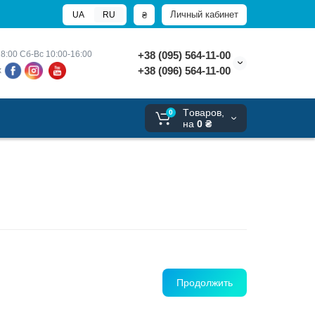
Личный кабинет
₴
UA
RU
8:00 
Сб-Вс 10:00-16:00
+38 (095) 564-11-00
+38 (096) 564-11-00
х
Tоваров,
0
на
0 ₴
Продолжить