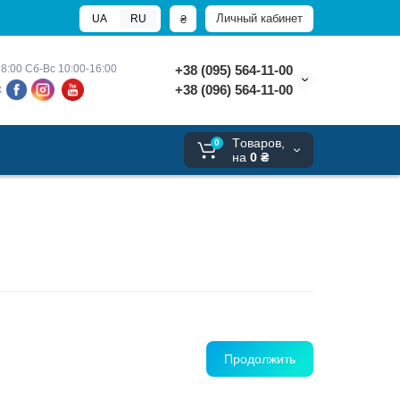
Личный кабинет
₴
UA
RU
8:00 
Сб-Вс 10:00-16:00
+38 (095) 564-11-00
+38 (096) 564-11-00
х
Tоваров,
0
на
0 ₴
Продолжить