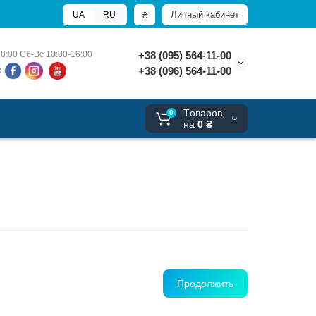
Личный кабинет
₴
UA
RU
8:00 
Сб-Вс 10:00-16:00
+38 (095) 564-11-00
+38 (096) 564-11-00
х
Tоваров,
0
на
0 ₴
Продолжить