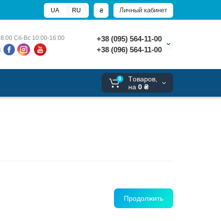
Личный кабинет
₴
UA
RU
8:00 
Сб-Вс 10:00-16:00
+38 (095) 564-11-00
+38 (096) 564-11-00
х
Tоваров,
0
на
0 ₴
Продолжить