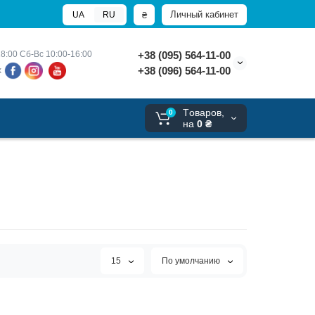
Личный кабинет
₴
UA
RU
8:00 
Сб-Вс 10:00-16:00
+38 (095) 564-11-00
+38 (096) 564-11-00
х
Tоваров,
0
на
0 ₴
15
По умолчанию