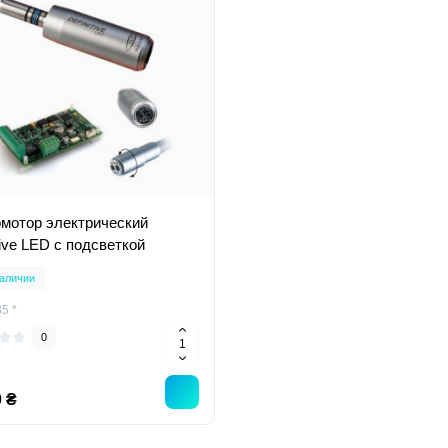
мотор электрический
tive LED с подсветкой
аличии
5 *
0
 ₴