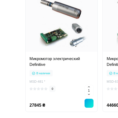
Микромотор электрический
Микро
Definitive
Defini
В наличии
В н
MSD-481 *
MSD-63
0
27845 ₴
44660