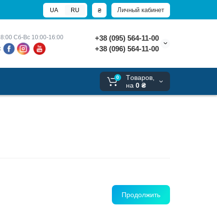
Личный кабинет
₴
UA
RU
8:00 
Сб-Вс 10:00-16:00
+38 (095) 564-11-00
+38 (096) 564-11-00
х
Tоваров,
0
на
0 ₴
Продолжить