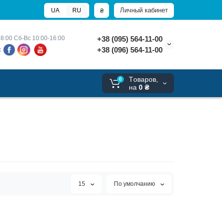
Личный кабинет
₴
UA
RU
8:00 
Сб-Вс 10:00-16:00
+38 (095) 564-11-00
+38 (096) 564-11-00
х
Tоваров,
0
на
0 ₴
15
По умолчанию