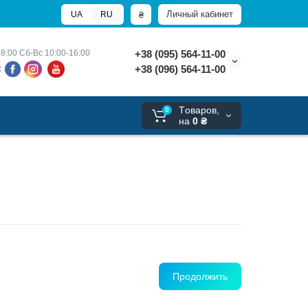
Личный кабинет
₴
UA
RU
8:00 
Сб-Вс 10:00-16:00
+38 (095) 564-11-00
+38 (096) 564-11-00
х
Tоваров,
0
на
0 ₴
Продолжить