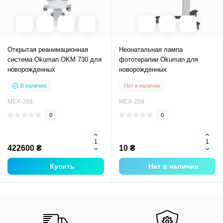
Открытая реанимационная
Неонатальная лампа
система Okuman OKM 730 для
фототерапии Okuman для
новорожденных
новорожденных
В наличии
Нет в наличии
MEX-268
MEX-209
0
0
422600 ₴
10 ₴
Купить
Нет в наличии