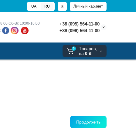
Личный кабинет
₴
UA
RU
8:00 
Сб-Вс 10:00-16:00
+38 (095) 564-11-00
+38 (096) 564-11-00
х
Tоваров,
0
на
0 ₴
Продолжить