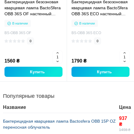
Бактерицидная безозновая
Бактерицидная безозоновая
кварцевая лампа BactoSfera
кварцевая лампа BactoSfera
OBB 36S OF настенный
OBB 36S ECO настенный
облучатель
облучатель
В наличии
В наличии
BS-OBB 36S OF
BS-OBB 36S ECO
0
0
1560 ₴
1790 ₴
Купить
Купить
Популярные товары
Название
Цена
937
Бактерицидная кварцевая лампа Bactosfera ОBB 15P OZ
₴
переносная облучатель
1498 ₴