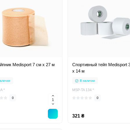
пник Medisport 7 см х 27 м
Спортивный тейп Medisport 3
х 14 м
аличии
В наличии
А *
MSP-TA 134 *
0
0
321 ₴