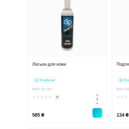
Лосьон для кожи
Подтей
В наличии
В н
MSP-TA 184 *
MSP-50
0
585 ₴
134 ₴