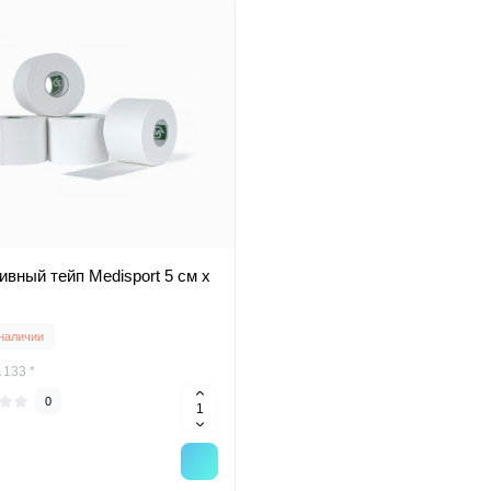
ивный тейп Medisport 5 см х
 наличии
 133 *
0