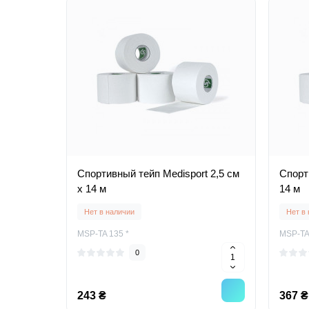
Спортивный тейп Medisport 2,5 см
Спорт
х 14 м
14 м
Нет в наличии
Нет в
MSP-TA 135 *
MSP-TA
0
243 ₴
367 ₴