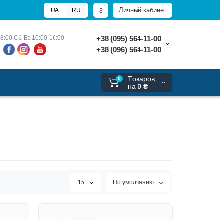
Личный кабинет
₴
UA
RU
8:00 
Сб-Вс 10:00-16:00
+38 (095) 564-11-00
+38 (096) 564-11-00
х
Tоваров,
0
на
0 ₴
15
По умолчанию