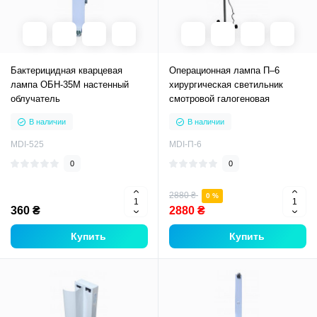
Бактерицидная кварцевая
Операционная лампа П–6
лампа ОБН-35М настенный
хирургическая светильник
облучатель
смотровой галогеновая
В наличии
В наличии
MDI-525
MDI-П-6
0
0
2880 ₴
0 %
360 ₴
2880 ₴
Купить
Купить