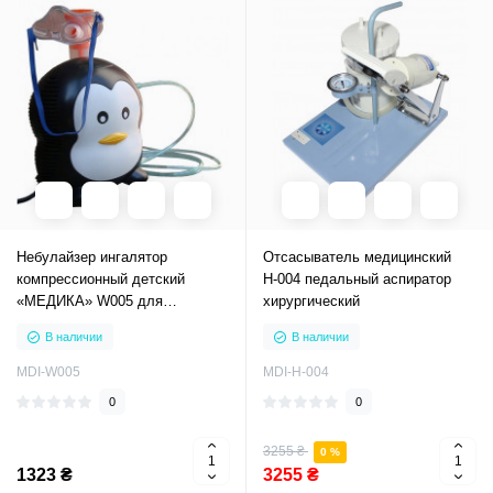
Небулайзер ингалятор
Отсасыватель медицинский
компрессионный детский
Н-004 педальный аспиратор
«МЕДИКА» W005 для
хирургический
ингаляций ингаляторы
В наличии
В наличии
MDI-W005
MDI-Н-004
0
0
3255 ₴
0 %
1323 ₴
3255 ₴