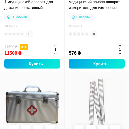
1 медицинский аппарат для
медицинский прибор аппарат
дыхания портативный
измеритель для измерения
кислорода в крови на палец
В наличии
В наличии
MDI-7F-1
MDI-Р-01
0
0
11500 ₴
0 %
11500 ₴
576 ₴
Купить
Купить