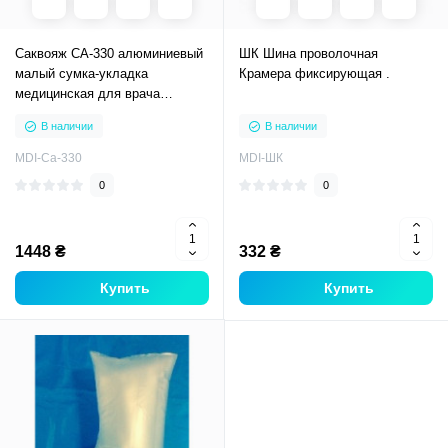
Саквояж СА-330 алюминиевый
ШК Шина проволочная
малый сумка-укладка
Крамера фиксирующая .
медицинская для врача
медсестры скорой помощи
В наличии
В наличии
MDI-Ca-330
MDI-ШК
0
0
1448 ₴
332 ₴
Купить
Купить