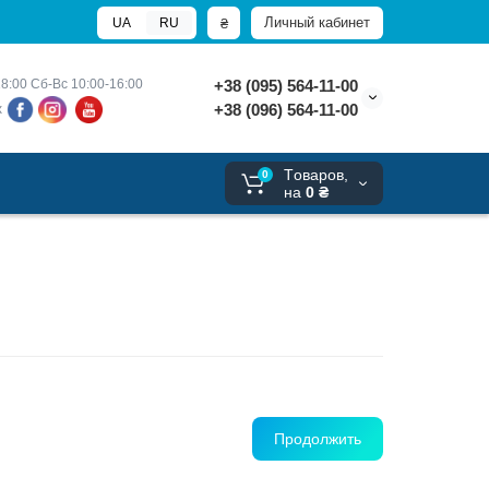
Личный кабинет
₴
UA
RU
8:00 
Сб-Вс 10:00-16:00
+38 (095) 564-11-00
+38 (096) 564-11-00
х
Tоваров,
0
на
0 ₴
Продолжить