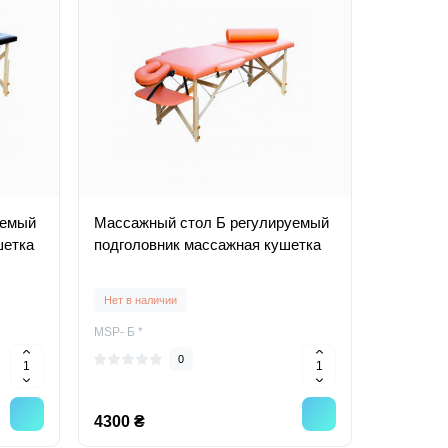
уемый
Масcажный стол Б регулируемый
шетка
подголовник массажная кушетка
Нет в наличии
MSP- Б *
0
4300 ₴