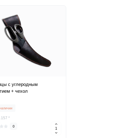
цы с углеродным
тием + чехол
 наличии
 157 *
0