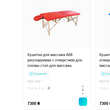
Кушетка для массажа А68
Кушет
регулируемая с отверстием для
отвер
головы стол для массажа
масса
В наличии
В н
MSP-A68 *
MSP-В 
0
7300 ₴
7300 