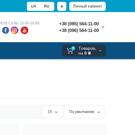
Личный кабинет
₴
UA
RU
8:00 
Сб-Вс 10:00-16:00
+38 (095) 564-11-00
+38 (096) 564-11-00
х
Tоваров,
0
на
0 ₴
15
По умолчанию