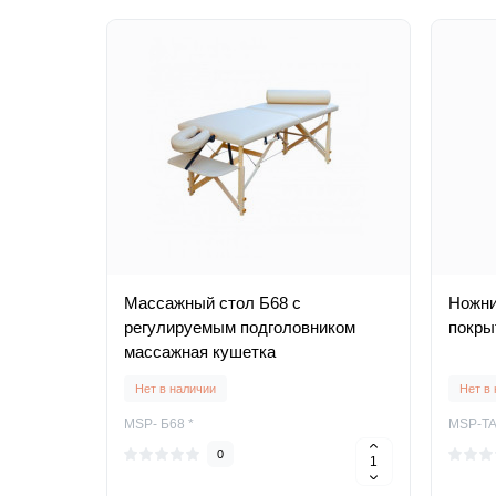
Масcажный стол Б68 с
Ножни
регулируемым подголовником
покры
массажная кушетка
Нет в наличии
Нет в
MSP- Б68 *
MSP-TA
0