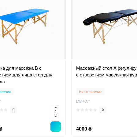
ка для массажа В с
Масcажный стол А регулир
стием для лица стол для
с отверстием массажная ку
жа
аличии
Нет в наличии
*
MSP-A *
0
0
₴
4000 ₴