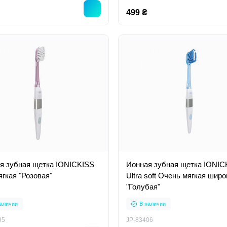
499 ₴
я зубная щетка IONICKISS
Ионная зубная щетка IONIC
ягкая "Розовая"
Ultra soft Очень мягкая широ
"Голубая"
аличии
В наличии
95
JP-83406