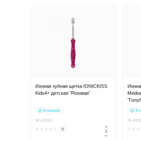
Ионная зубная щетка IONICKISS
Ионна
Kids4+ детская "Розовая"
Mediu
"Голу
В наличии
В н
JP-83392
JP-834
0