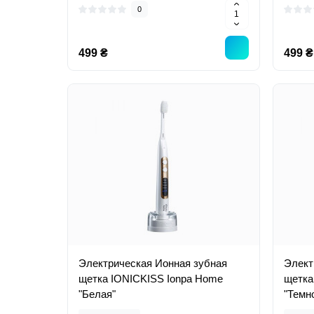
0
499 ₴
499 ₴
Электрическая Ионная зубная
Элект
щетка IONICKISS Ionpa Home
щетка
"Белая"
"Темн