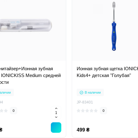
нитайзер+Ионная зубная
Ионная зубная щетка IONIC
 IONICKISS Medium средней
Kids4+ детская "Голубая"
ости
аличии
В наличии
94
JP-83401
0
0
₴
499 ₴