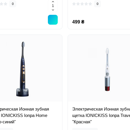
0
0
499 ₴
рическая Ионная зубная
Электрическая Ионная зубн
 IONICKISS Ionpa Home
щетка IONICKISS Ionpa Trave
о-синий"
"Красная"