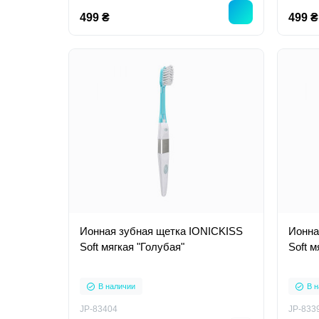
499 ₴
499 ₴
Ионная зубная щетка IONICKISS
Ионна
Soft мягкая "Голубая"
Soft м
В наличии
В н
JP-83404
JP-833