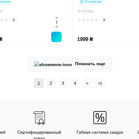
аличии
В наличии
97
JP-83389
0
0
₴
1999 ₴
Показать еще
1
2
3
4
>
>|
лей
Сертифицированный
Гибкая система скидок
товар