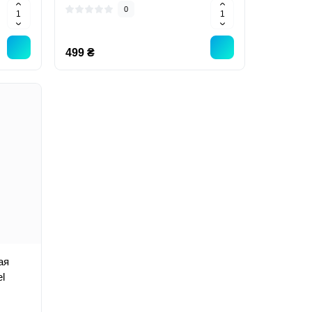
0
499 ₴
ая
l