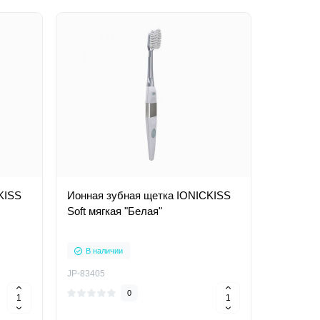
KISS
Ионная зубная щетка IONICKISS
Soft мягкая "Белая"
В наличии
JP-83405
0