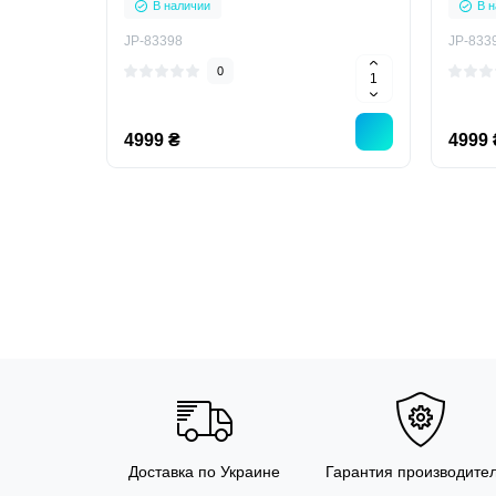
В наличии
В н
JP-83398
JP-833
0
4999 ₴
4999 
Доставка по Украине
Гарантия производите