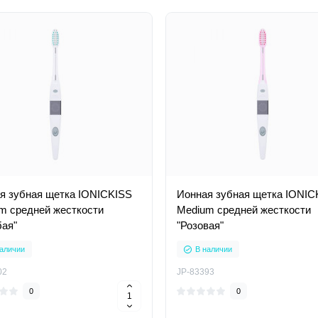
я зубная щетка IONICKISS
Ионная зубная щетка IONIC
m средней жесткости
Medium средней жесткости
бая"
"Розовая"
аличии
В наличии
02
JP-83393
0
0