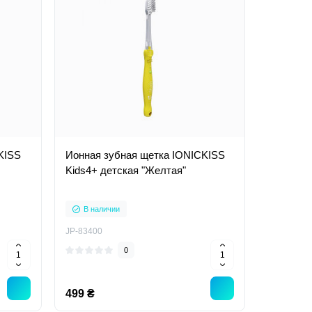
KISS
Ионная зубная щетка IONICKISS
Kids4+ детская "Желтая"
В наличии
JP-83400
0
499 ₴