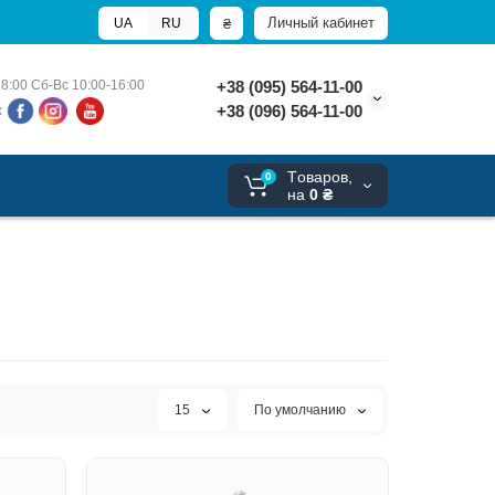
Личный кабинет
₴
UA
RU
8:00 
Сб-Вс 10:00-16:00
+38 (095) 564-11-00
+38 (096) 564-11-00
х
Tоваров,
0
на
0 ₴
15
По умолчанию