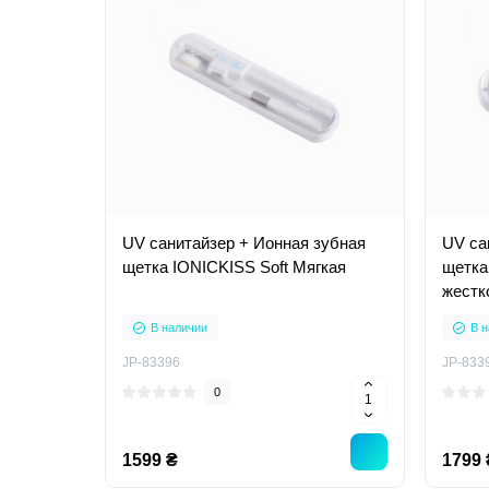
UV санитайзер + Ионная зубная
UV са
щетка IONICKISS Soft Мягкая
щетка
жестк
В наличии
В н
JP-83396
JP-833
0
1599 ₴
1799 