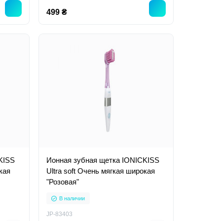
499 ₴
KISS
Ионная зубная щетка IONICKISS
кая
Ultra soft Очень мягкая широкая
"Розовая"
В наличии
JP-83403