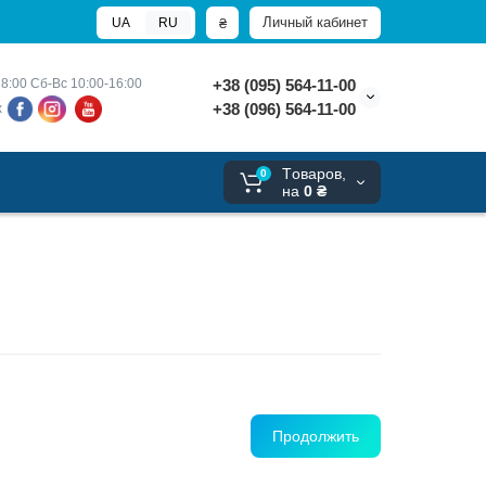
Личный кабинет
₴
UA
RU
8:00 
Сб-Вс 10:00-16:00
+38 (095) 564-11-00
+38 (096) 564-11-00
х
Tоваров,
0
на
0 ₴
Продолжить