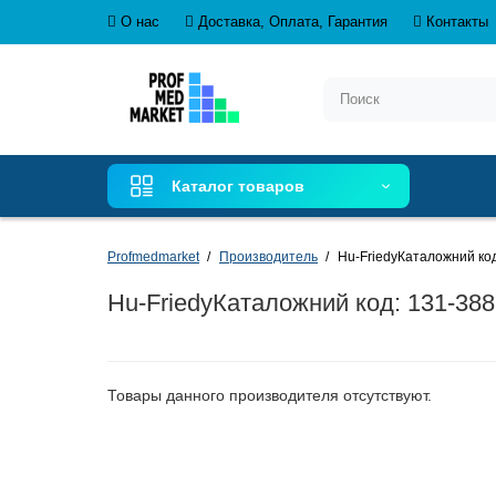
О нас
Доставка, Оплата, Гарантия
Контакты
Каталог товаров
Profmedmarket
Производитель
Hu-FriedyКаталожний код:
Hu-FriedyКаталожний код: 131-3886
Товары данного производителя отсутствуют.